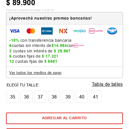
$
89
.
900
Precio sin impuestos nacionales:
$
74
.
297
,
52
¡Aprovechá nuestras promos bancarias!
-10%
con transferencia bancaria
6
cuotas sin interés de
$
14
.
984
con
3
cuotas sin interés de
$
29
.
967
6
cuotas fijas de
$
17
.
321
12
cuotas fijas de
$
8661
Ver todos los medios de pago
Tabla de talles
35
36
37
38
39
40
41
AGREGAR AL CARRITO