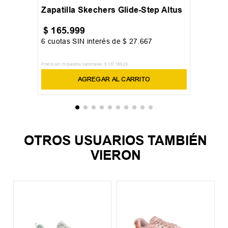
Zapatilla Skechers Glide-Step Altus
$
165
.
999
6
cuotas SIN interés de
$
27
.
667
Precio sin impuestos nacionales:
$
137
.
189
,
26
AGREGAR AL CARRITO
OTROS USUARIOS TAMBIÉN
VIERON