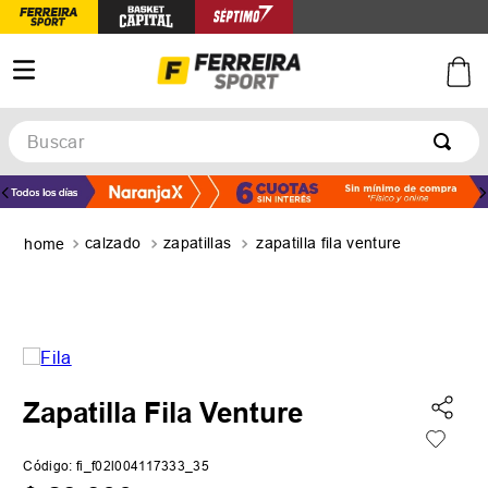
Buscar
TÉRMINOS MÁS BUSCADOS
1
.
botines
calzado
zapatillas
zapatilla fila venture
2
.
basquet
3
.
zapatillas mujer
4
.
zapatillas adidas
5
.
medias
Zapatilla Fila Venture
Código
:
fi_f02l004117333_35