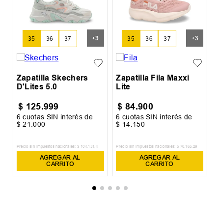
Z
G
+
3
+
3
35
36
37
35
36
37
Zapatilla Skechers
Zapatilla Fila Maxxi
D'Lites 5.0
Lite
$
125
.
999
$
84
.
900
6
cuotas SIN interés de
6
cuotas SIN interés de
6
$
21
.
000
$
14
.
150
$
Precio sin impuestos nacionales:
$
104
.
131
,
4
Precio sin impuestos nacionales:
$
70
.
165
,
29
Pr
AGREGAR AL
AGREGAR AL
CARRITO
CARRITO