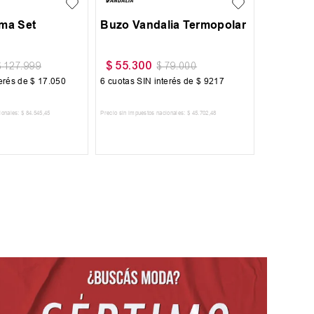
$
64
.
999
74
.
900
$
74
.
900
terés de
$
10
.
834
6
cuotas SIN interés de
$
10
.
834
ionales:
$
53
.
718
,
18
Precio sin impuestos nacionales:
$
53
.
718
,
18
 AL CARRITO
AGREGAR AL CARRITO