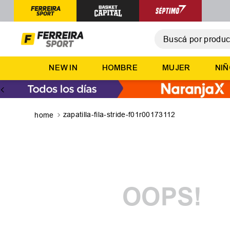
Buscá por producto,
T
NEW IN
HOMBRE
MUJER
NI
1
.
2
.
3
.
zapatilla-fila-stride-f01r00173112
4
.
5
.
OOPS!