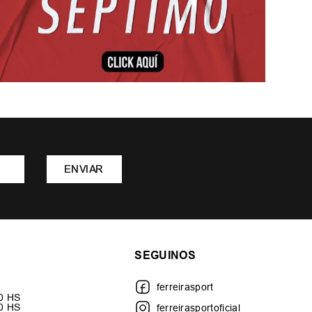
ENVIAR
SEGUINOS
ferreirasport
30 HS
00 HS
ferreirasportoficial