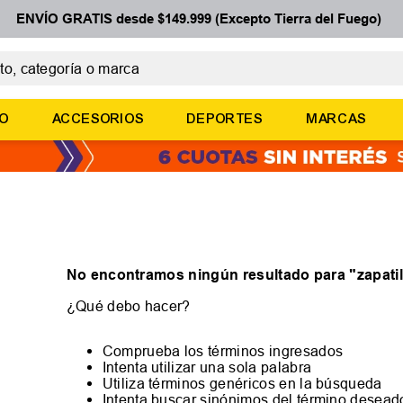
ENVÍO GRATIS desde $149.999 (Excepto Tierra del Fuego)
 categoría o marca
ÉRMINOS MÁS BUSCADOS
ÑO
ACCESORIOS
DEPORTES
MARCAS
botines
zapatillas
basquet
zapatillas mujer
zapatillas adidas
No encontramos ningún resultado para "
zapati
¿Qué debo hacer?
Comprueba los términos ingresados
Intenta utilizar una sola palabra
Utiliza términos genéricos en la búsqueda
Intenta buscar sinónimos del término desead