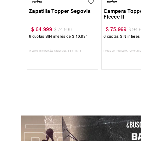
rmopolar
$
59
.
999
$
59
.
999
$
69
.
999
$
69
.
9217
6
cuotas SIN interés de
$
10
.
000
6
cuotas SIN interés
702
,
48
Precio sin impuestos nacionales:
$
49
.
585
,
95
Precio sin impuestos nacionales
RRITO
AGREGAR AL CARRITO
AGREGAR AL