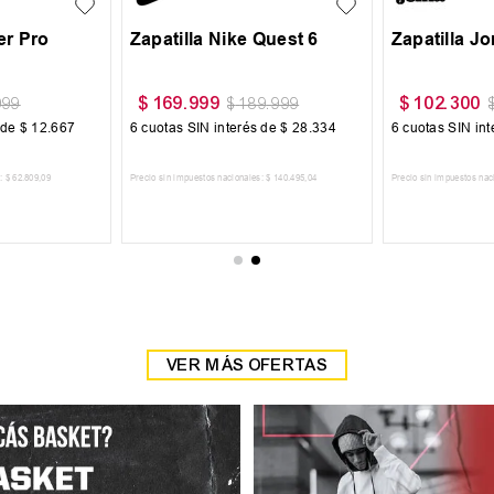
$
54
.
900
$
64
.
999
999
$
64
.
900
$
 de
$
10
.
000
6
cuotas SIN interés de
$
9150
6
cuotas SIN in
:
$
49
.
585
,
95
Precio sin impuestos nacionales:
$
45
.
371
,
9
Precio sin impuestos nac
 CARRITO
AGREGAR AL CARRITO
AGREGAR
VER MÁS OFERTAS