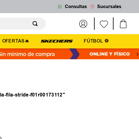
Consultas
Sucursales
OFERTAS🔥
FÚTBOL ⚽
lla-fila-stride-f01r00173112
"
o