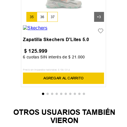
35
36
37
+
3
Zapatilla Skechers D'Lites 5.0
$
125
.
999
6
cuotas SIN interés de
$
21
.
000
Precio sin impuestos nacionales:
$
104
.
131
,
4
AGREGAR AL CARRITO
OTROS USUARIOS TAMBIÉN
VIERON