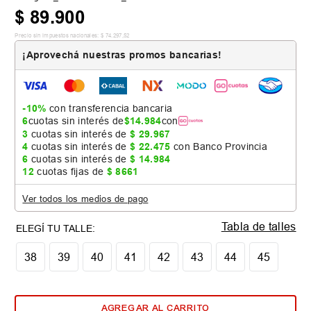
$
89
.
900
Precio sin impuestos nacionales:
$
74
.
297
,
52
¡Aprovechá nuestras promos bancarias!
-10%
con transferencia bancaria
6
cuotas sin interés de
$
14
.
984
con
3
cuotas sin interés de
$
29
.
967
4
cuotas sin interés de
$
22
.
475
con Banco Provincia
6
cuotas sin interés de
$
14
.
984
12
cuotas fijas de
$
8661
Ver todos los medios de pago
Tabla de talles
38
39
40
41
42
43
44
45
AGREGAR AL CARRITO