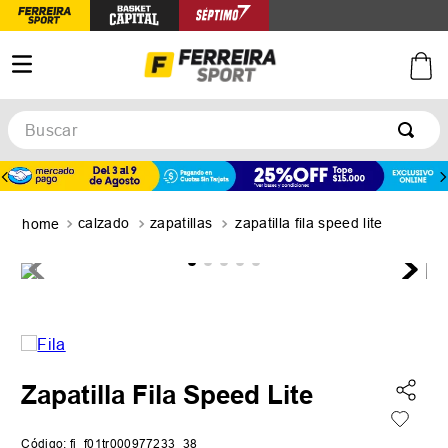
Buscar
TÉRMINOS MÁS BUSCADOS
1
.
botines
calzado
zapatillas
zapatilla fila speed lite
2
.
zapatillas
3
.
basquet
4
.
zapatillas mujer
5
.
zapatillas adidas
Zapatilla Fila Speed Lite
Código
:
fi_f01tr000977233_38