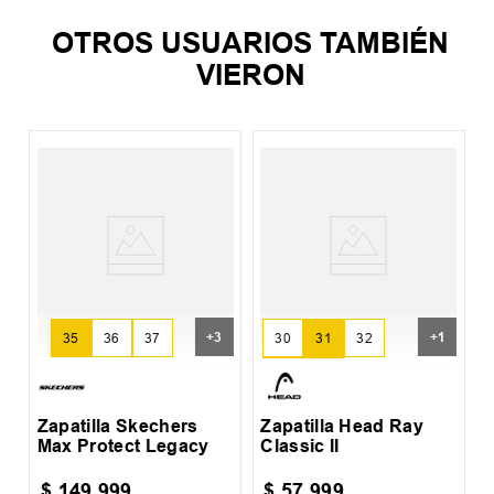
OTROS USUARIOS TAMBIÉN
VIERON
Z
C
+
3
+
1
30
31
32
35
36
37
33
34
Zapatilla Skechers
Zapatilla Head Ray
Max Protect Legacy
Classic II
$
149
.
999
$
57
.
999