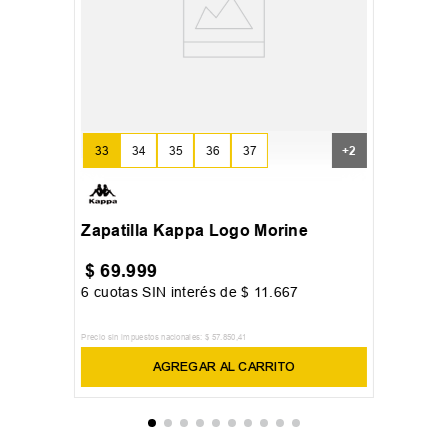
33
34
35
36
37
+
2
Zapatilla Kappa Logo Morine
$
69
.
999
6
cuotas SIN interés de
$
11
.
667
Precio sin impuestos nacionales:
$
57
.
850
,
41
AGREGAR AL CARRITO