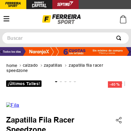
Buscar
TÉRMINOS MÁS BUSCADOS
1
.
botines
calzado
zapatillas
zapatilla fila racer
2
.
zapatillas
speedzone
3
.
basquet
¡Últimos Talles!
-
40 %
4
.
zapatillas mujer
5
.
zapatillas adidas
Zapatilla Fila Racer
Speedzone