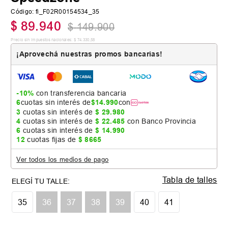
Código
:
fi_F02R00154534_35
$
89
.
940
$
149
.
900
Precio sin impuestos nacionales:
$
74
.
330
,
58
¡Aprovechá nuestras promos bancarias!
-10%
con transferencia bancaria
6
cuotas sin interés de
$
14
.
990
con
3
cuotas sin interés de
$
29
.
980
4
cuotas sin interés de
$
22
.
485
con Banco Provincia
6
cuotas sin interés de
$
14
.
990
12
cuotas fijas de
$
8665
Ver todos los medios de pago
Tabla de talles
35
36
37
38
39
40
41