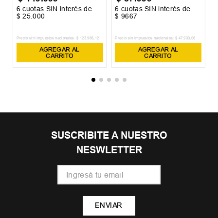
6
cuotas SIN interés de
6
cuotas SIN interés de
6
$
25
.
000
$
9667
$
Precio sin impuestos nacionales:
$
123
.
966
,
12
Precio sin impuestos nacionales:
$
47
.
933
,
06
Pr
AGREGAR AL
AGREGAR AL
CARRITO
CARRITO
SUSCRIBITE A NUESTRO
NESWLETTER
ENVIAR