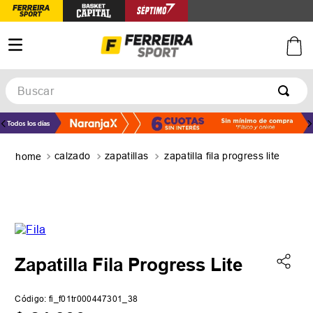
Buscar
TÉRMINOS MÁS BUSCADOS
1
.
botines
calzado
zapatillas
zapatilla fila progress lite
2
.
basquet
3
.
zapatillas mujer
4
.
zapatillas adidas
5
.
medias
Zapatilla Fila Progress Lite
Código
:
fi_f01tr000447301_38