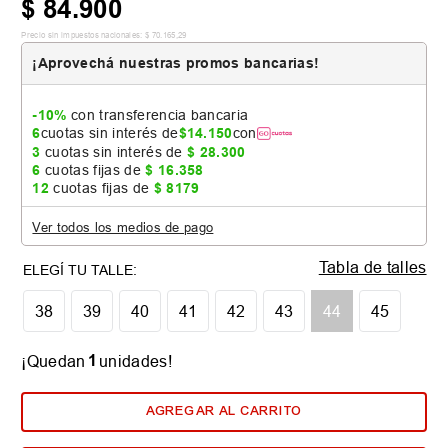
$
84
.
900
Precio sin impuestos nacionales:
$
70
.
165
,
29
¡Aprovechá nuestras promos bancarias!
-10%
con transferencia bancaria
6
cuotas sin interés de
$
14
.
150
con
3
cuotas sin interés de
$
28
.
300
6
cuotas fijas de
$
16
.
358
12
cuotas fijas de
$
8179
Ver todos los medios de pago
Tabla de talles
38
39
40
41
42
43
44
45
1
¡Quedan
unidades!
AGREGAR AL CARRITO