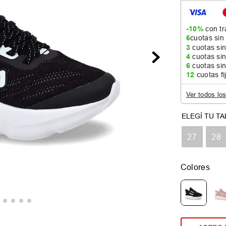
-10%
con tr
6
cuotas sin
3
cuotas sin
4
cuotas sin
6
cuotas sin
12
cuotas fi
Ver todos lo
27
28
Colores