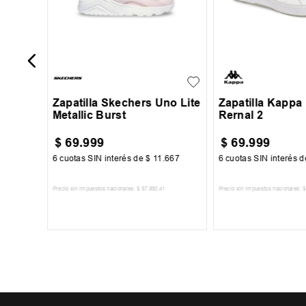
26
26.5
27
27.5
35
36
37
+
3
28
39
Zapatilla Skechers Uno Lite
Zapatilla Kappa
Metallic Burst
Rernal 2
$
69
.
999
$
69
.
999
000
6
cuotas SIN interés de
$
11
.
667
6
cuotas SIN interés 
8
Precio sin impuestos nacionales:
$
57
.
850
,
41
Precio sin impuestos nacionales:
$
TO
AGREGAR AL CARRITO
AGREGAR AL 