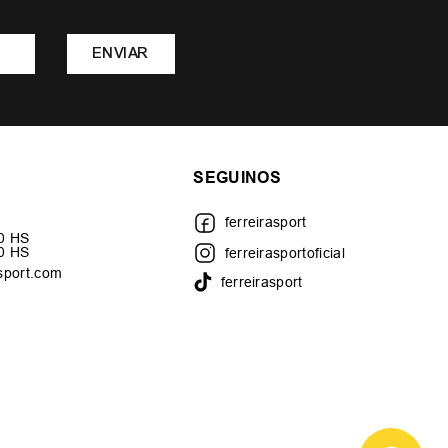
ENVIAR
SEGUINOS
ferreirasport
30 HS
00 HS
ferreirasportoficial
sport.com
ferreirasport