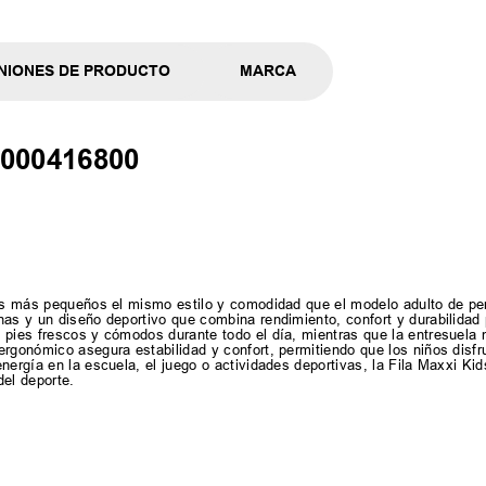
NIONES DE PRODUCTO
MARCA
4k000416800
 los más pequeños el mismo estilo y comodidad que el modelo adulto de p
as y un diseño deportivo que combina rendimiento, confort y durabilidad p
 pies frescos y cómodos durante todo el día, mientras que la entresuela 
ergonómico asegura estabilidad y confort, permitiendo que los niños disfr
ergía en la escuela, el juego o actividades deportivas, la Fila Maxxi Kids
del deporte.