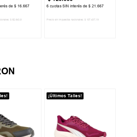
terés de
$
16
.
667
6
cuotas SIN interés de
$
21
.
667
6
cuotas 
cionales:
$
82
.
643
,
8
Precio sin impuestos nacionales:
$
107
.
437
,
19
Precio sin im
R AL CARRITO
AGREGAR AL CARRITO
A
RON
les!
¡Últimos Talles!
23
27
Zapati