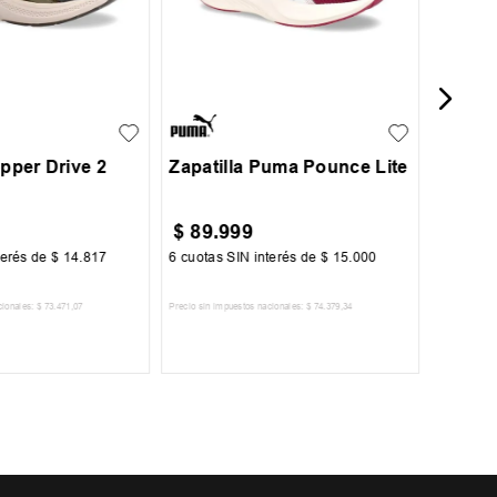
36
36.5
37
37.5
38
38
39
40
39
39.5
opper Drive 2
Zapatilla Puma Pounce Lite
$
89
.
999
$
59
.
terés de
$
14
.
817
6
cuotas SIN interés de
$
15
.
000
6
cuotas 
cionales:
$
73
.
471
,
07
Precio sin impuestos nacionales:
$
74
.
379
,
34
Precio sin im
R AL CARRITO
AGREGAR AL CARRITO
A