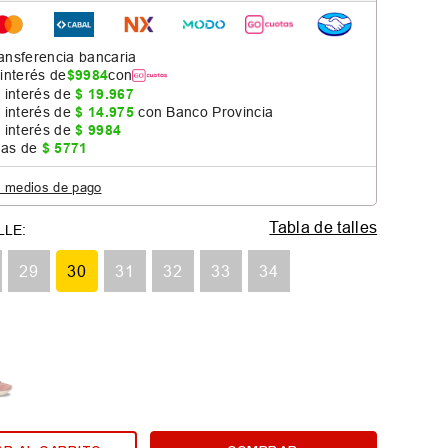
ansferencia bancaria
 interés de
$
9984
con
 interés de
$
19
.
967
 interés de
$
14
.
975
con Banco Provincia
 interés de
$
9984
jas de
$
5771
s medios de pago
Tabla de talles
29
30
31
32
33
34