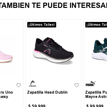
TAMBIEN TE PUEDE INTERESA
¡Últimos Talles!
¡Últimos Tal
35
36
37
38
39
35
36
3
30
31
40
41
38
39
ers Uno
Zapatilla Head Dublin
Zapatilla P
Away
Mayve Astr
$
59
.
999
$
99
.
999