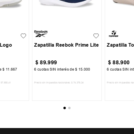
38
40
41
42
43
44
36
37
+
6
45
 Logo
Zapatilla Reebok Prime Lite
Zapatilla T
$
89
.
999
$
88
.
900
de
$
11
.
667
6
cuotas SIN interés de
$
15
.
000
6
cuotas SIN in
57
.
850
,
41
Precio sin impuestos nacionales:
$
74
.
379
,
34
Precio sin impuestos na
CARRITO
AGREGAR AL CARRITO
AGREGA