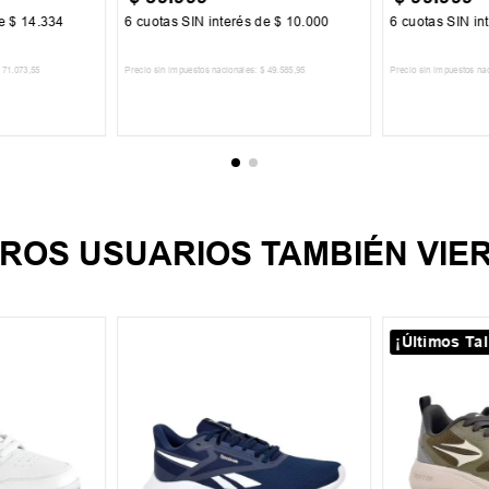
de
$
14
.
334
6
cuotas SIN interés de
$
10
.
000
6
cuotas SIN in
71
.
073
,
55
Precio sin impuestos nacionales:
$
49
.
585
,
95
Precio sin impuestos na
CARRITO
AGREGAR AL CARRITO
AGREGA
ROS USUARIOS TAMBIÉN VIE
¡Últimos Tal