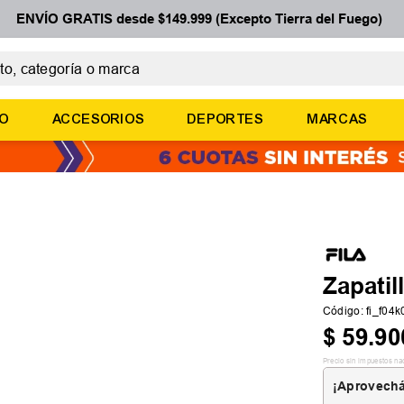
ENVÍO GRATIS desde $149.999 (Excepto Tierra del Fuego)
 categoría o marca
ÉRMINOS MÁS BUSCADOS
ÑO
ACCESORIOS
DEPORTES
MARCAS
botines
basquet
zapatillas mujer
zapatillas adidas
medias
Zapatil
Código
:
fi_f04
$
59
.
90
Precio sin impuestos na
¡Aprovechá