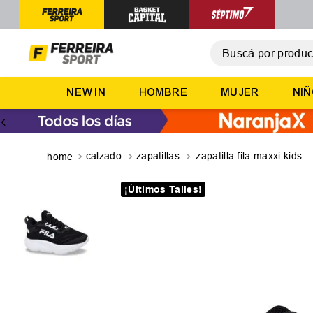
Buscá por producto,
T
NEW IN
HOMBRE
MUJER
NI
1
.
2
.
3
.
calzado
zapatillas
zapatilla fila maxxi kids
4
.
¡Últimos Talles!
5
.