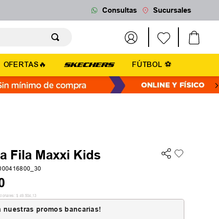
Consultas
Sucursales
OFERTAS🔥
FÚTBOL ⚽
la Fila Maxxi Kids
k000416800_30
0
cionales:
$
49
.
504
,
13
 nuestras promos bancarias!