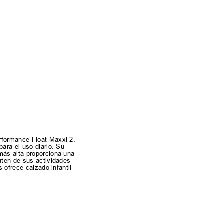
erformance Float Maxxi 2.
ara el uso diario. Su
más alta proporciona una
uten de sus actividades
 ofrece calzado infantil