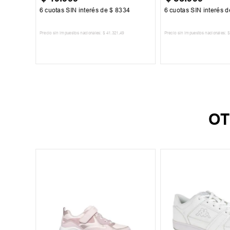
500
6
cuotas SIN interés de
$
8334
6
cuotas SIN interés 
Precio sin impuestos nacionales:
$
41
.
321
,
49
Precio sin impuestos nacionales:
$
TO
AGREGAR AL CARRITO
AGREGAR AL 
OT
+
2
speed