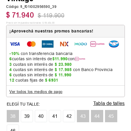
Código
:
fi_f01l002956590_39
$
71
.
940
$
119
.
900
Precio sin impuestos nacionales:
$
59
.
454
,
55
¡Aprovechá nuestras promos bancarias!
-10%
con transferencia bancaria
6
cuotas sin interés de
$
11
.
990
con
3
cuotas sin interés de
$
23
.
980
4
cuotas sin interés de
$
17
.
985
con Banco Provincia
6
cuotas sin interés de
$
11
.
990
12
cuotas fijas de
$
6931
Ver todos los medios de pago
Tabla de talles
38
39
40
41
42
43
44
45
46