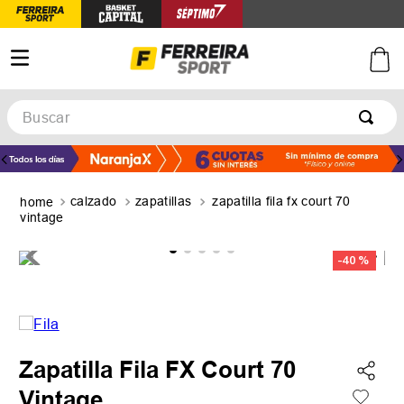
Buscar
TÉRMINOS MÁS BUSCADOS
1
.
botines
calzado
zapatillas
zapatilla fila fx court 70
2
.
zapatillas
vintage
3
.
basquet
-
40 %
4
.
zapatillas mujer
5
.
zapatillas adidas
Zapatilla Fila FX Court 70
Vintage