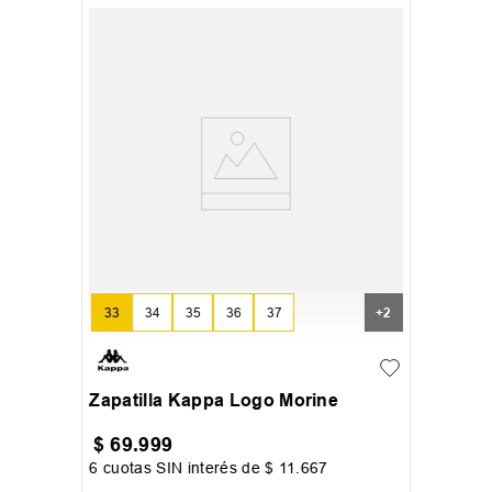
33
34
35
36
37
+
2
Zapatilla Kappa Logo Morine
$
69
.
999
6
cuotas SIN interés de
$
11
.
667