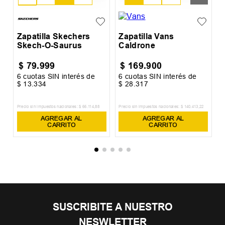
31
Zapatilla Skechers
Zapatilla Vans
Skech-O-Saurus
Caldrone
$
79
.
999
$
169
.
900
6
cuotas SIN interés de
6
cuotas SIN interés de
6
$
13
.
334
$
28
.
317
$
Precio sin impuestos nacionales:
$
66
.
114
,
88
Precio sin impuestos nacionales:
$
140
.
413
,
22
Pr
AGREGAR AL
AGREGAR AL
CARRITO
CARRITO
SUSCRIBITE A NUESTRO
NESWLETTER