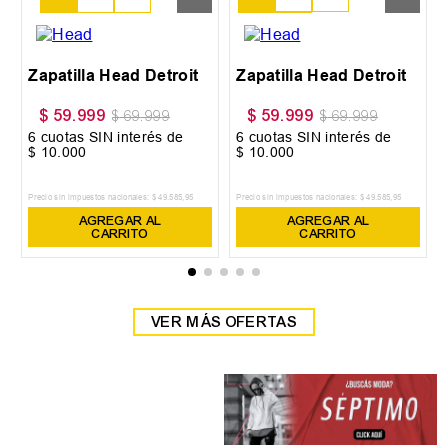
38
39
Zapatilla Head Detroit
Zapatilla Head Detroit
$
59
.
999
$
59
.
999
$
69
.
999
$
69
.
999
6
cuotas SIN interés de
6
cuotas SIN interés de
$
10
.
000
$
10
.
000
Precio sin impuestos nacionales:
$
49
.
585
,
95
Precio sin impuestos nacionales:
$
49
.
585
,
95
AGREGAR AL
AGREGAR AL
CARRITO
CARRITO
VER MÁS OFERTAS