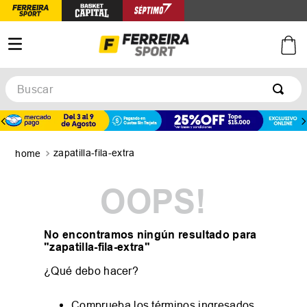
Buscar
TÉRMINOS MÁS BUSCADOS
1
.
botines
zapatilla-fila-extra
2
.
zapatillas
3
.
basquet
OOPS!
4
.
zapatillas mujer
5
.
zapatillas adidas
No encontramos ningún resultado para
"
zapatilla-fila-extra
"
¿Qué debo hacer?
Comprueba los términos ingresados