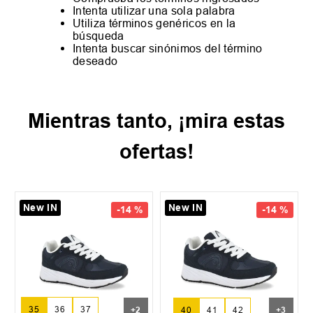
Intenta utilizar una sola palabra
Utiliza términos genéricos en la
búsqueda
Intenta buscar sinónimos del término
deseado
Mientras tanto, ¡mira estas
ofertas!
New IN
New IN
-
14 %
-
14 %
35
36
37
+
2
40
41
42
+
3