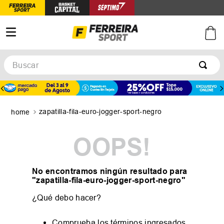
Buscar
TÉRMINOS MÁS BUSCADOS
1
.
botines
zapatilla-fila-euro-jogger-sport-negro
2
.
zapatillas
3
.
basquet
OOPS!
4
.
zapatillas mujer
5
.
zapatillas adidas
No encontramos ningún resultado para
"
zapatilla-fila-euro-jogger-sport-negro
"
¿Qué debo hacer?
Comprueba los términos ingresados