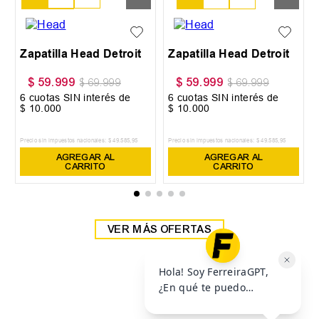
38
39
Zapatilla Head Detroit
Zapatilla Head Detroit
$
59
.
999
$
59
.
999
$
69
.
999
$
69
.
999
6
cuotas SIN interés de
6
cuotas SIN interés de
$
10
.
000
$
10
.
000
Precio sin impuestos nacionales:
$
49
.
585
,
95
Precio sin impuestos nacionales:
$
49
.
585
,
95
AGREGAR AL
AGREGAR AL
CARRITO
CARRITO
VER MÁS OFERTAS