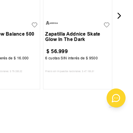
0.5
41
41.5
23
24
25
26
+
1
3.5
44
44.5
27
New Balance 500
Zapatilla Addnice Skate
Glow In The Dark
$
56
.
999
$
49
.
9
terés de
$
16
.
000
6
cuotas SIN interés de
$
9500
6
cuotas 
cionales:
$
79
.
338
,
02
Precio sin impuestos nacionales:
$
47
.
106
,
61
Precio sin im
R AL CARRITO
AGREGAR AL CARRITO
A