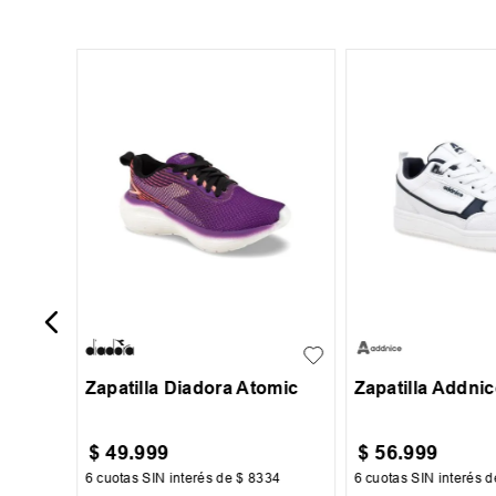
30
 Jiro
29
30
31
32
30
31
32
+
1
33
34
34
35
36
Zapatilla Diadora Atomic
Zapatilla Addni
$
49
.
999
$
56
.
999
17
6
cuotas SIN interés de
$
8334
6
cuotas SIN interés 