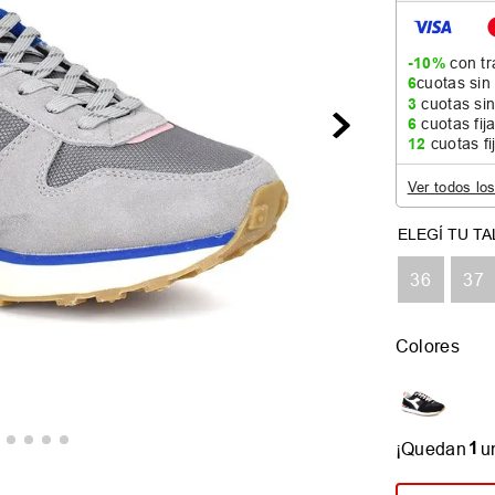
-10%
con tr
6
cuotas sin
3
cuotas sin
6
cuotas fij
12
cuotas fi
Ver todos lo
36
37
Colores
1
¡Quedan
u