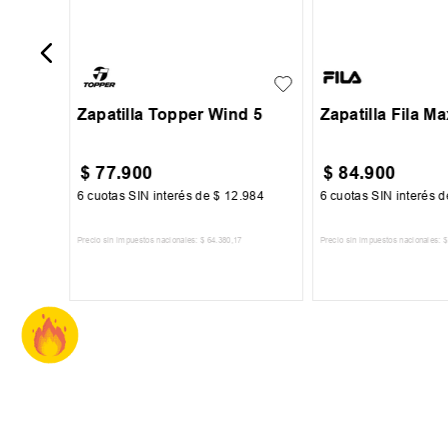
35
36
37
38
35
36
37
+
1
39
40
39
40
41
Zapatilla Topper Wind 5
Zapatilla Fila Ma
$
77
.
900
$
84
.
900
250
6
cuotas SIN interés de
$
12
.
984
6
cuotas SIN interés 
6
Precio sin impuestos nacionales:
$
64
.
380
,
17
Precio sin impuestos nacionales:
$
TO
AGREGAR AL CARRITO
AGREGAR AL 