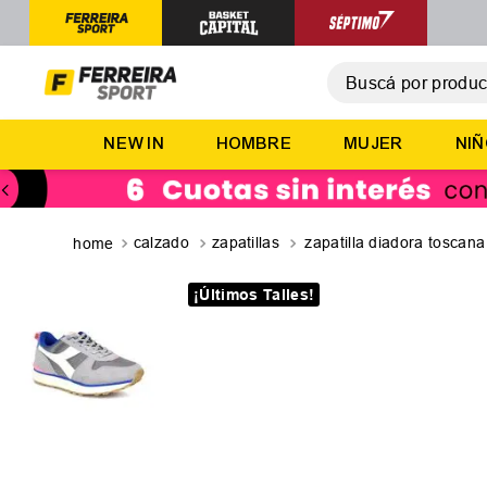
Buscá por producto,
T
NEW IN
HOMBRE
MUJER
NI
1
.
2
.
3
.
calzado
zapatillas
zapatilla diadora toscana
4
.
¡Últimos Talles!
5
.