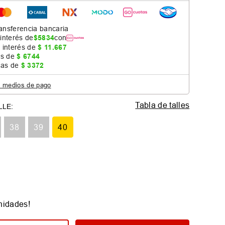
ansferencia bancaria
 interés de
$
5834
con
 interés de
$
11
.
667
as de
$
6744
jas de
$
3372
s medios de pago
Tabla de talles
38
39
40
nidades!