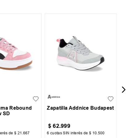
¡Últim
39
3
42
45.5
4
Zapati
36
36.5
30
31
32
33
+
1
+
1
34
35
36
Puma Rebound
Zapatilla Addnice Budapest
w SD
$
62
.
999
$
95
.
terés de
$
21
.
667
6
cuotas SIN interés de
$
10
.
500
6
cuotas 