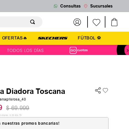
Consultas
Sucursales
OFERTAS🔥
FÚTBOL ⚽
la Diadora Toscana
canagrisrosa_40
9
$
69
.
999
cionales:
$
28
.
924
,
79
 nuestras promos bancarias!