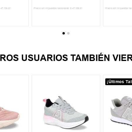
47
.
106
,
61
Precio sin impuestos nacionales:
$
47
.
106
,
61
Precio sin impuestos na
CARRITO
AGREGAR AL CARRITO
AGREGA
ROS USUARIOS TAMBIÉN VIE
¡Últimos Tal