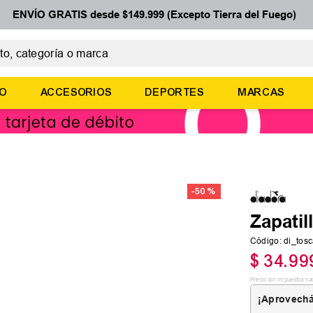
ENVÍO GRATIS desde $149.999 (Excepto Tierra del Fuego)
 categoría o marca
ÉRMINOS MÁS BUSCADOS
ÑO
ACCESORIOS
DEPORTES
MARCAS
botines
zapatillas
basquet
zapatillas mujer
-
50 %
zapatillas adidas
Zapatil
Código
:
di_tos
$
34
.
99
Precio sin impuestos na
¡Aprovechá