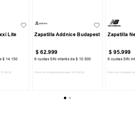
38
30
31
32
33
39
39.5
4
+
1
+
1
34
35
36
42
43
4
45.5
46.5
xxi Lite
Zapatilla Addnice Budapest
Zapatilla 
$
62
.
999
$
95
.
999
de
$
14
.
150
6
cuotas SIN interés de
$
10
.
500
6
cuotas SIN in
70
.
165
,
29
Precio sin impuestos nacionales:
$
52
.
065
,
29
Precio sin impuestos na
CARRITO
AGREGAR AL CARRITO
AGREGA