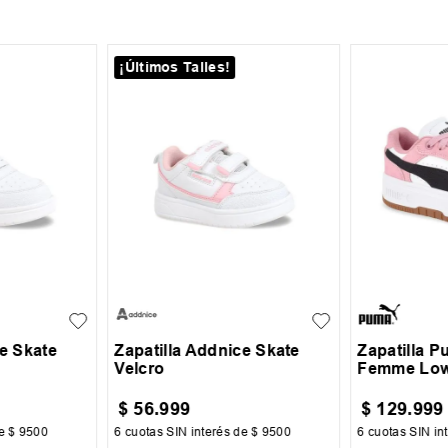
¡Últimos Talles!
33
23
24
25
26
27
34.5
35
+
2
28
29
37
ce Skate
Zapatilla Addnice Skate
Zapatilla 
Velcro
Femme Lo
$
56
.
999
$
129
.
999
de
$
9500
6
cuotas SIN interés de
$
9500
6
cuotas SIN in