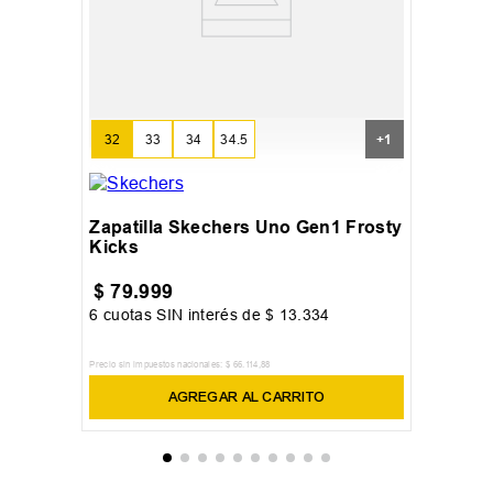
32
33
34
34.5
+
1
Zapatilla Skechers Uno Gen1 Frosty
Kicks
$
79
.
999
6
cuotas SIN interés de
$
13
.
334
Precio sin impuestos nacionales:
$
66
.
114
,
88
AGREGAR AL CARRITO