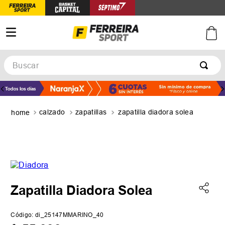
Buscar
TÉRMINOS MÁS BUSCADOS
1
.
botines
calzado
zapatillas
zapatilla diadora solea
2
.
basquet
3
.
zapatillas mujer
4
.
zapatillas adidas
5
.
medias
Zapatilla Diadora Solea
Código
:
di_25147MMARINO_40