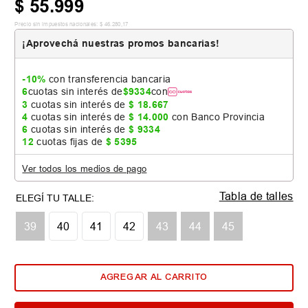
$
55
.
999
Precio sin impuestos nacionales:
$
46
.
280
,
17
¡Aprovechá nuestras promos bancarias!
-10%
con transferencia bancaria
6
cuotas sin interés de
$
9334
con
3
cuotas sin interés de
$
18
.
667
4
cuotas sin interés de
$
14
.
000
con Banco Provincia
6
cuotas sin interés de
$
9334
12
cuotas fijas de
$
5395
Ver todos los medios de pago
Tabla de talles
39
40
41
42
43
44
45
AGREGAR AL CARRITO