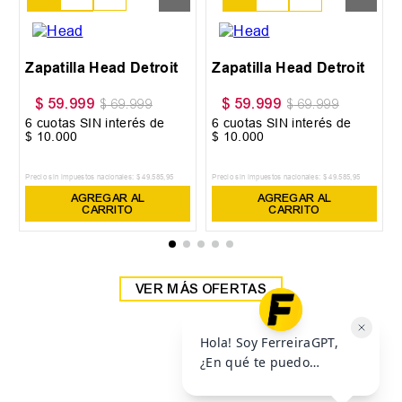
38
39
Zapatilla Head Detroit
Zapatilla Head Detroit
$
59
.
999
$
59
.
999
$
69
.
999
$
69
.
999
6
cuotas SIN interés de
6
cuotas SIN interés de
$
10
.
000
$
10
.
000
Precio sin impuestos nacionales:
$
49
.
585
,
95
Precio sin impuestos nacionales:
$
49
.
585
,
95
AGREGAR AL
AGREGAR AL
CARRITO
CARRITO
VER MÁS OFERTAS