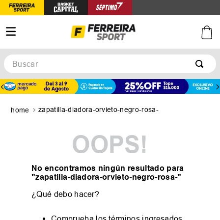
Buscar
TÉRMINOS MÁS BUSCADOS
1
.
botines
zapatilla-diadora-orvieto-negro-rosa-
2
.
zapatillas
3
.
basquet
OOPS!
4
.
zapatillas mujer
5
.
zapatillas adidas
No encontramos ningún resultado para
"
zapatilla-diadora-orvieto-negro-rosa-
"
¿Qué debo hacer?
Comprueba los términos ingresados