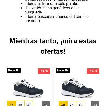
Intenta utilizar una sola palabra
Utiliza términos genéricos en la
búsqueda
Intenta buscar sinónimos del término
deseado
Mientras tanto, ¡mira estas
ofertas!
New IN
New IN
-
14 %
-
14 %
35
36
37
+
2
40
41
42
+
3