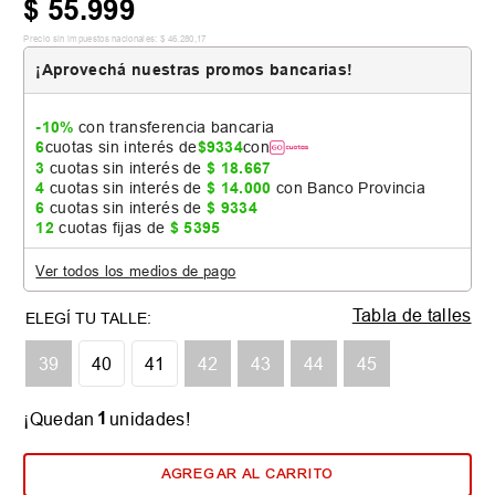
$
55
.
999
Precio sin impuestos nacionales:
$
46
.
280
,
17
¡Aprovechá nuestras promos bancarias!
-10%
con transferencia bancaria
6
cuotas sin interés de
$
9334
con
3
cuotas sin interés de
$
18
.
667
4
cuotas sin interés de
$
14
.
000
con Banco Provincia
6
cuotas sin interés de
$
9334
12
cuotas fijas de
$
5395
Ver todos los medios de pago
Tabla de talles
39
40
41
42
43
44
45
1
¡Quedan
unidades!
AGREGAR AL CARRITO