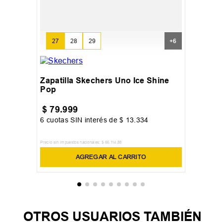
27
28
29
+
6
Zapatilla Skechers Uno Ice Shine
Pop
$
79
.
999
6
cuotas SIN interés de
$
13
.
334
Precio sin impuestos nacionales:
$
66
.
114
,
88
AGREGAR AL CARRITO
OTROS USUARIOS TAMBIÉN