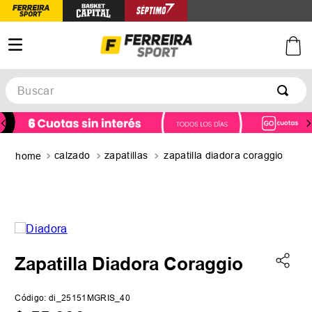
Buscar
TÉRMINOS MÁS BUSCADOS
1
.
botines
calzado
zapatillas
zapatilla diadora coraggio
2
.
zapatillas
3
.
basquet
4
.
zapatillas mujer
5
.
zapatillas adidas
Zapatilla Diadora Coraggio
Código
:
di_25151MGRIS_40