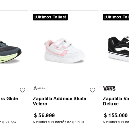
¡Últimos Talles!
¡Últimos Tal
42
23
24
25
26
27
39.5
40
+
2
28
29
42.5
43
rs Glide-
Zapatilla Addnice Skate
Zapatilla V
Velcro
Deluxe
$
56
.
999
$
155
.
000
de
$
27
.
667
6
cuotas SIN interés de
$
9500
6
cuotas SIN in