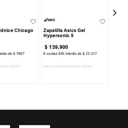
32
33
34
40
41
42
43
44
45
Addnice Chicago
Zapatilla Asics Gel
Hypersonic 5
$
139
.
900
$
49
.
9
terés de
$
7667
6
cuotas SIN interés de
$
23
.
317
6
cuotas 
cionales:
$
38
.
015
,
7
Precio sin impuestos nacionales:
$
115
.
619
,
83
Precio sin im
R AL CARRITO
AGREGAR AL CARRITO
A