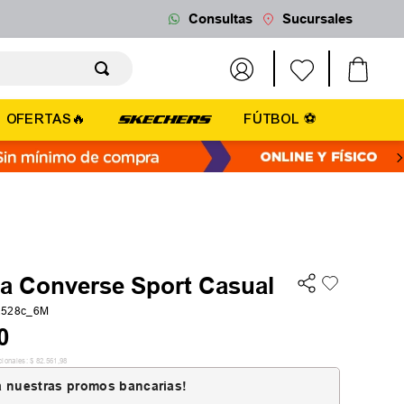
Consultas
Sucursales
OFERTAS🔥
FÚTBOL ⚽
la Converse Sport Casual
2528c_6M
0
cionales:
$
82
.
561
,
98
 nuestras promos bancarias!