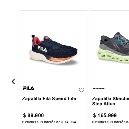
40
45
sex
35
36
37
38
39
40
41
+
1
39
40
41
43
44
45
Zapatilla Fila Speed Lite
Zapatilla Skeche
Step Altus
$
89
.
900
$
165
.
999
00
6
cuotas SIN interés de
$
14
.
984
6
cuotas SIN interés 