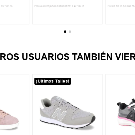
137
.
189
,
26
Precio sin impuestos nacionales:
$
47
.
106
,
61
Precio sin impuestos na
CARRITO
AGREGAR AL CARRITO
AGREGA
ROS USUARIOS TAMBIÉN VIE
¡Últimos Talles!