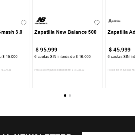
39
39.5
40.5
41
41.5
30
31
6.5
37
42
43
43.5
44
44.5
35
36
45.5
46.5
Smash 3.0
Zapatilla New Balance 500
Zapatilla 
$
95
.
999
$
45
.
999
de
$
15
.
000
6
cuotas SIN interés de
$
16
.
000
6
cuotas SIN in
74
.
379
,
34
Precio sin impuestos nacionales:
$
79
.
338
,
02
Precio sin impuestos na
CARRITO
AGREGAR AL CARRITO
AGREGA