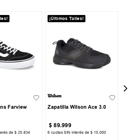
les!
¡Últimos Talles!
33
Zapati
Kid
41
41.5
42
39
40
41
42
43
44
45
ans Farview
Zapatilla Wilson Ace 3.0
$
89
.
999
$
79
.
terés de
$
25
.
834
6
cuotas SIN interés de
$
15
.
000
6
cuotas 