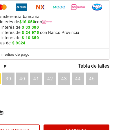
ansferencia bancaria
 interés de
$
16
.
650
con
 interés de
$
33
.
300
 interés de
$
24
.
975
con Banco Provincia
 interés de
$
16
.
650
jas de
$
9624
s medios de pago
Tabla de talles
39
40
41
42
43
44
45