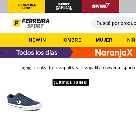
Buscá por producto,
T
NEW IN
HOMBRE
MUJER
NI
1
.
2
.
3
.
calzado
zapatillas
zapatilla converse sport 
4
.
¡Últimos Talles!
5
.