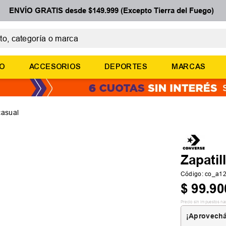
ENVÍO GRATIS desde $149.999 (Excepto Tierra del Fuego)
 categoría o marca
ÉRMINOS MÁS BUSCADOS
ÑO
ACCESORIOS
DEPORTES
MARCAS
botines
zapatillas
basquet
casual
zapatillas mujer
zapatillas adidas
Zapatil
Código
:
co_a1
$
99
.
90
Precio sin impuestos na
¡Aprovechá