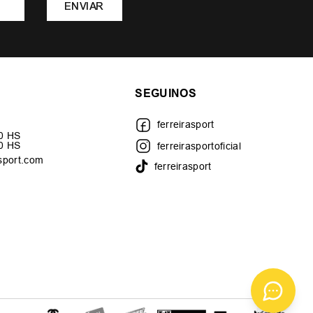
ENVIAR
SEGUINOS
ferreirasport
30 HS
00 HS
ferreirasportoficial
sport.com
ferreirasport