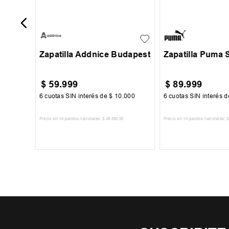
23
24
25
26
34.5
35
36
3
+
1
27
28
29
Zapatilla Addnice Budapest
Zapatilla Puma 
$
59
.
999
$
89
.
999
67
6
cuotas SIN interés de
$
10
.
000
6
cuotas SIN interés 
Precio sin impuestos nacionales:
$
49
.
585
,
95
Precio sin impuestos nacionales:
$
TO
AGREGAR AL CARRITO
AGREGAR AL 