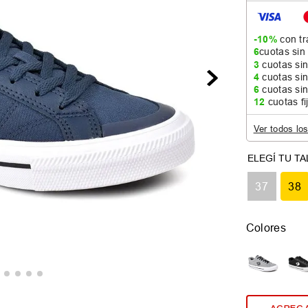
-10%
con tr
6
cuotas sin
3
cuotas sin
4
cuotas sin
6
cuotas sin
12
cuotas fi
Ver todos lo
37
38
Colores