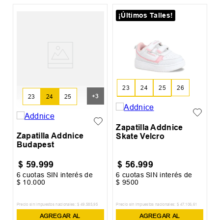
¡Últimos Talles!
S
R
23
24
25
26
+
3
23
24
25
27
28
29
Zapatilla Addnice
Zapatilla Addnice
Skate Velcro
Budapest
$
59
.
999
$
56
.
999
6
cuotas SIN interés de
6
cuotas SIN interés de
6
$
10
.
000
$
9500
$
Precio sin impuestos nacionales:
$
49
.
585
,
95
Precio sin impuestos nacionales:
$
47
.
106
,
61
Pr
AGREGAR AL
AGREGAR AL