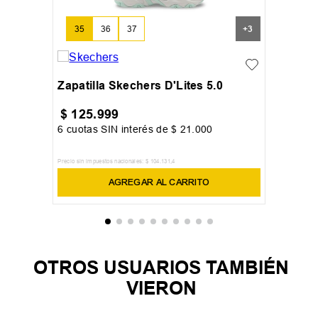
35
36
37
+
3
Zapatilla Skechers D'Lites 5.0
$
125
.
999
6
cuotas SIN interés de
$
21
.
000
Precio sin impuestos nacionales:
$
104
.
131
,
4
AGREGAR AL CARRITO
OTROS USUARIOS TAMBIÉN
VIERON