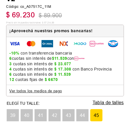
Código
:
co_A07517C_11M
$
69
.
230
$
89
.
900
Precio sin impuestos nacionales:
$
57
.
214
,
88
¡Aprovechá nuestras promos bancarias!
-10%
con transferencia bancaria
6
cuotas sin interés de
$
11
.
539
con
3
cuotas sin interés de
$
23
.
077
4
cuotas sin interés de
$
17
.
308
con Banco Provincia
6
cuotas sin interés de
$
11
.
539
12
cuotas fijas de
$
6670
Ver todos los medios de pago
Tabla de talles
39
40
41
42
43
44
45