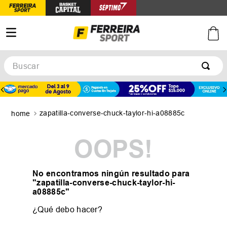
Buscar
TÉRMINOS MÁS BUSCADOS
1
.
botines
zapatilla-converse-chuck-taylor-hi-a08885c
2
.
zapatillas
3
.
basquet
OOPS!
4
.
zapatillas mujer
5
.
zapatillas adidas
No encontramos ningún resultado para
"
zapatilla-converse-chuck-taylor-hi-
a08885c
"
¿Qué debo hacer?