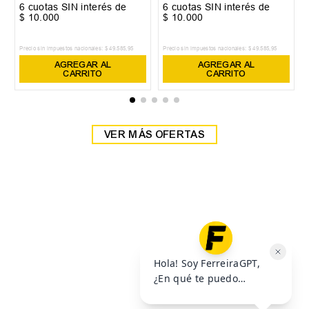
35
36
37
40
41
42
+
3
+
2
38
39
Zapatilla Head Detroit
Zapatilla Head Detroit
$
59
.
999
$
59
.
999
$
69
.
999
$
69
.
999
6
cuotas SIN interés de
6
cuotas SIN interés de
$
10
.
000
$
10
.
000
Precio sin impuestos nacionales:
$
49
.
585
,
95
Precio sin impuestos nacionales:
$
49
.
585
,
95
AGREGAR AL
AGREGAR AL
CARRITO
CARRITO
VER MÁS OFERTAS