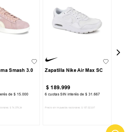
44
Zapati
SL2
36
36.5
37
35.5
36
37
37.5
38
Puma Smash 3.0
Zapatilla Nike Air Max SC
$
189
.
999
$
129
terés de
$
15
.
000
6
cuotas SIN interés de
$
31
.
667
6
cuotas 
cionales:
$
74
.
379
,
34
Precio sin impuestos nacionales:
$
157
.
023
,
97
Precio sin im
R AL CARRITO
AGREGAR AL CARRITO
A