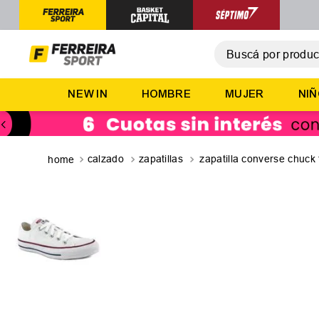
Buscá por producto,
T
NEW IN
HOMBRE
MUJER
NI
1
.
2
.
3
.
calzado
zapatillas
zapatilla converse chuck t
4
.
5
.