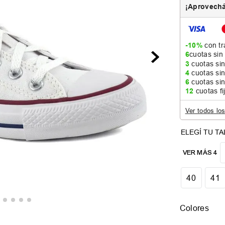
¡Aprovechá
-10%
con tr
6
cuotas sin
3
cuotas sin
4
cuotas sin
6
cuotas sin
12
cuotas fi
Ver todos lo
VER MÁS 4
40
41
Colores