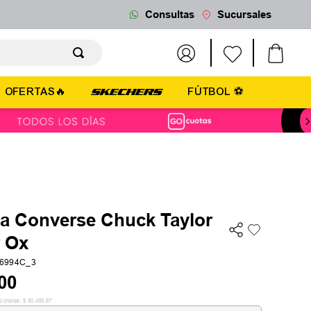
Consultas
Sucursales
OFERTAS🔥
FÚTBOL ⚽
la Converse Chuck Taylor
r Ox
6994C_3
00
cionales:
$
90
.
495
,
87