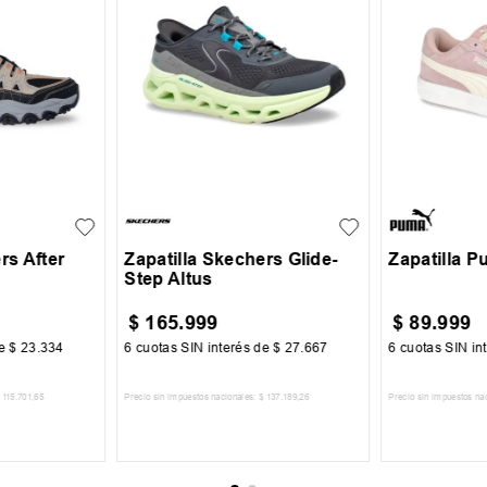
42
39
40
41
42
34.5
35
+
2
+
2
43
44
45
rs After
Zapatilla Skechers Glide-
Zapatilla 
Step Altus
$
165
.
999
$
89
.
999
de
$
23
.
334
6
cuotas SIN interés de
$
27
.
667
6
cuotas SIN in
115
.
701
,
65
Precio sin impuestos nacionales:
$
137
.
189
,
26
Precio sin impuestos na
CARRITO
AGREGAR AL CARRITO
AGREGA