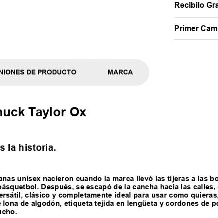
Recibilo Gra
Primer Camb
NIONES DE PRODUCTO
MARCA
huck Taylor Ox
 la historia.
anas unisex nacieron cuando la marca llevó las tijeras a las b
e básquetbol. Después, se escapó de la cancha hacia las calles
rsátil, clásico y completamente ideal para usar como quieras
 lona de algodón, etiqueta tejida en lengüeta y cordones de p
ucho.