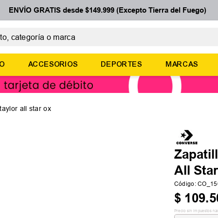
ENVÍO GRATIS desde $149.999 (Excepto Tierra del Fuego)
 categoría o marca
ÉRMINOS MÁS BUSCADOS
ÑO
ACCESORIOS
DEPORTES
MARCAS
botines
basquet
zapatillas mujer
aylor all star ox
zapatillas adidas
medias
Zapatil
All Sta
Código
:
CO_15
$
109
.
5
Precio sin impuestos na