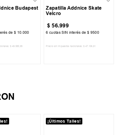
Addnice Budapest
Zapatilla Addnice Skate
Velcro
$
56
.
999
$
179
terés de
$
10
.
000
6
cuotas SIN interés de
$
9500
6
cuotas 
cionales:
$
49
.
585
,
95
Precio sin impuestos nacionales:
$
47
.
106
,
61
Precio sin im
R AL CARRITO
AGREGAR AL CARRITO
A
RON
les!
¡Últimos Talles!
¡Últim
38
3
41
4