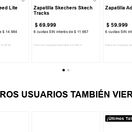
eed Lite
Zapatilla Skechers Skech
Zapatilla 
Tracks
$
69
.
999
$
59
.
999
de
$
14
.
984
6
cuotas SIN interés de
$
11
.
667
6
cuotas SIN in
74
.
297
,
52
Precio sin impuestos nacionales:
$
57
.
850
,
41
Precio sin impuestos na
CARRITO
AGREGAR AL CARRITO
AGREGA
ROS USUARIOS TAMBIÉN VIE
¡Últimos Tal