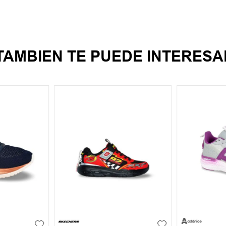
TAMBIEN TE PUEDE INTERESA
38
23
24
+
1
27
28
29
30
31
27
28