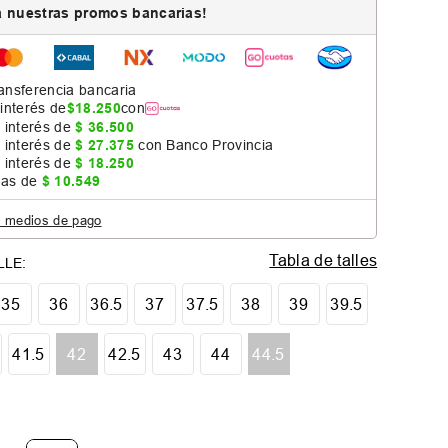
 nuestras promos bancarias!
ansferencia bancaria
 interés de
$
18
.
250
con
 interés de
$
36
.
500
 interés de
$
27
.
375
con Banco Provincia
 interés de
$
18
.
250
jas de
$
10
.
549
s medios de pago
Tabla de talles
35
36
36.5
37
37.5
38
39
39.5
41.5
42
42.5
43
44
44.5