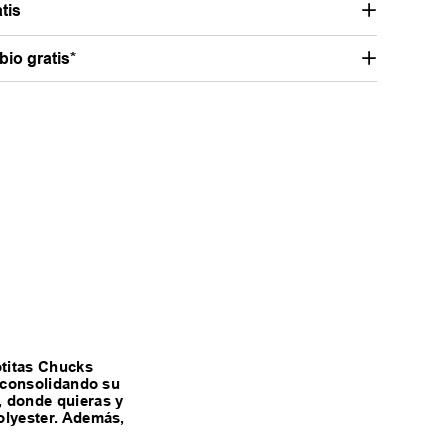
tis
io gratis*
otitas Chucks
, consolidando su
, donde quieras y
olyester. Además,