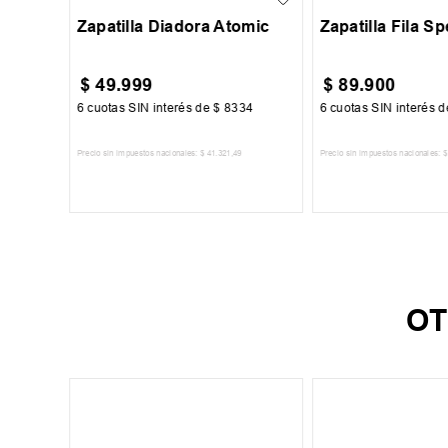
Zapatilla Diadora Atomic
Zapatilla Fila Sp
$
49
.
999
$
89
.
900
500
6
cuotas SIN interés de
$
8334
6
cuotas SIN interés 
Precio sin impuestos nacionales:
$
41
.
321
,
49
Precio sin impuestos nacionales:
$
TO
AGREGAR AL CARRITO
AGREGAR AL 
OT
40
45