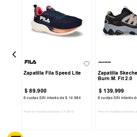
sex
35
36
37
38
39
40
41
+
1
39
40
41
43
44
45
Zapatilla Fila Speed Lite
Zapatilla Skeche
Burn M. Fit 2.0
$
89
.
900
$
139
.
999
00
6
cuotas SIN interés de
$
14
.
984
6
cuotas SIN interés 
Precio sin impuestos nacionales:
$
74
.
297
,
52
Precio sin impuestos nacionales:
$
TO
AGREGAR AL CARRITO
AGREGAR AL 