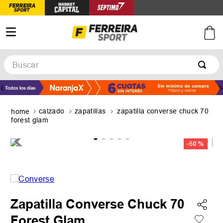
Buscar
TÉRMINOS MÁS BUSCADOS
1
.
botines
calzado
zapatillas
zapatilla converse chuck 70
2
.
zapatillas
forest glam
3
.
basquet
-
50 %
4
.
zapatillas mujer
5
.
zapatillas adidas
Zapatilla Converse Chuck 70
Forest Glam