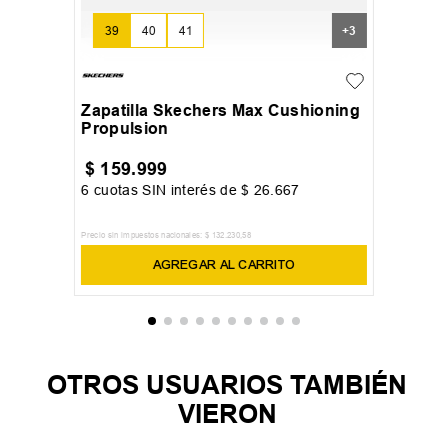
39
40
41
+
3
Zapatilla Skechers Max Cushioning
Propulsion
$
159
.
999
6
cuotas SIN interés de
$
26
.
667
Precio sin impuestos nacionales:
$
132
.
230
,
58
AGREGAR AL CARRITO
OTROS USUARIOS TAMBIÉN
VIERON