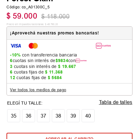
Código
:
co_A01300C_5
$
59
.
000
$
118
.
000
Precio sin impuestos nacionales:
$
48
.
760
,
33
¡Aprovechá nuestras promos bancarias!
-10%
con transferencia bancaria
6
cuotas sin interés de
$
9834
con
3
cuotas sin interés de
$
19
.
667
6
cuotas fijas de
$
11
.
368
12
cuotas fijas de
$
5684
Ver todos los medios de pago
Tabla de talles
35
36
37
38
39
40
AGREGAR AL CARRITO