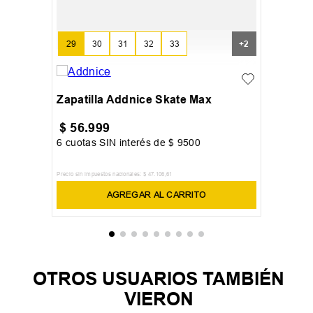
29
30
31
32
33
+
2
Zapatilla Addnice Skate Max
$
56
.
999
6
cuotas SIN interés de
$
9500
Precio sin impuestos nacionales:
$
47
.
106
,
61
AGREGAR AL CARRITO
OTROS USUARIOS TAMBIÉN
VIERON