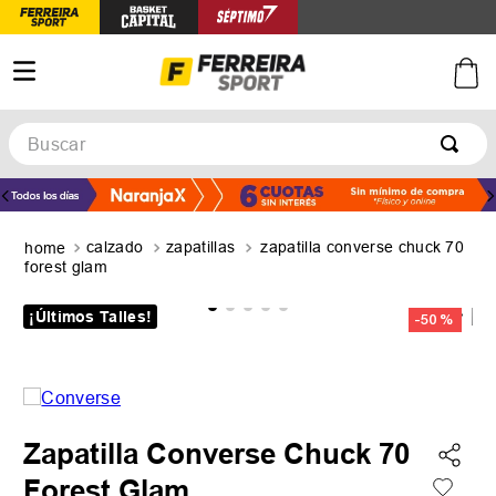
Buscar
TÉRMINOS MÁS BUSCADOS
1
.
botines
calzado
zapatillas
zapatilla converse chuck 70
2
.
zapatillas
forest glam
3
.
basquet
¡Últimos Talles!
-
50 %
4
.
zapatillas mujer
5
.
zapatillas adidas
Zapatilla Converse Chuck 70
Forest Glam