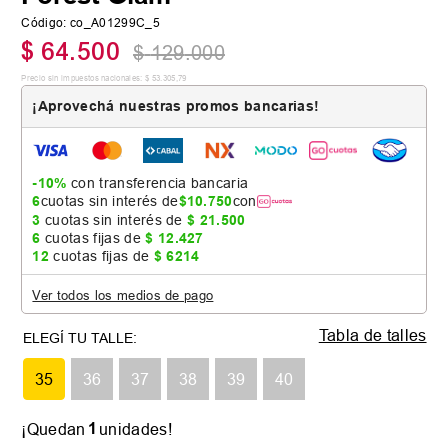
Código
:
co_A01299C_5
$
64
.
500
$
129
.
000
Precio sin impuestos nacionales:
$
53
.
305
,
79
¡Aprovechá nuestras promos bancarias!
-10%
con transferencia bancaria
6
cuotas sin interés de
$
10
.
750
con
3
cuotas sin interés de
$
21
.
500
6
cuotas fijas de
$
12
.
427
12
cuotas fijas de
$
6214
Ver todos los medios de pago
Tabla de talles
35
36
37
38
39
40
1
¡Quedan
unidades!