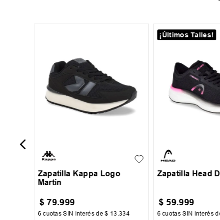
¡Últimos Talles!
+
4
35
36
37
38
35
36
37
+
6
39
40
41
Zapatilla Kappa Logo
Zapatilla Head 
Martin
$
79
.
999
$
59
.
999
250
6
cuotas SIN interés de
$
13
.
334
6
cuotas SIN interés 