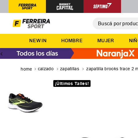
Buscá por producto,
T
NEW IN
HOMBRE
MUJER
NI
1
.
2
.
3
.
calzado
zapatillas
zapatilla brooks trace 2 
4
.
¡Últimos Talles!
5
.