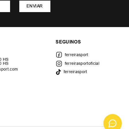
ENVIAR
SEGUINOS
ferreirasport
30 HS
00 HS
ferreirasportoficial
sport.com
ferreirasport