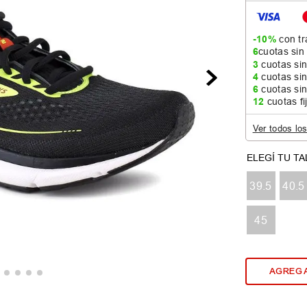
-10%
con tr
6
cuotas sin
3
cuotas sin
4
cuotas sin
6
cuotas sin
12
cuotas fi
Ver todos lo
39.5
40.5
45
AGREGA