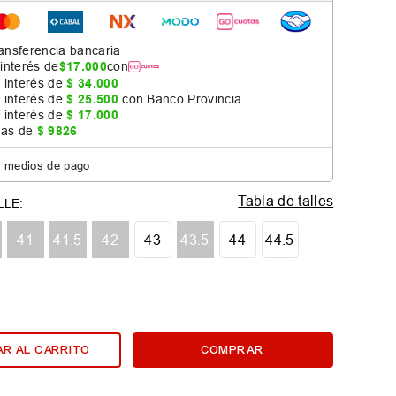
ansferencia bancaria
 interés de
$
17
.
000
con
 interés de
$
34
.
000
 interés de
$
25
.
500
con Banco Provincia
 interés de
$
17
.
000
jas de
$
9826
s medios de pago
Tabla de talles
41
41.5
42
43
43.5
44
44.5
R AL CARRITO
COMPRAR