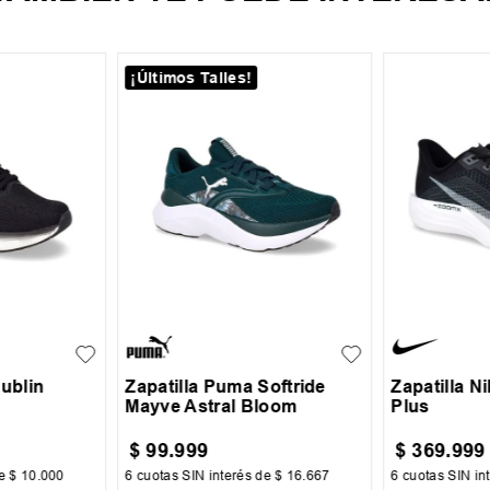
¡Últimos Talles!
38
39
35
36
36.5
37
37.5
44
38
39
Dublin
Zapatilla Puma Softride
Zapatilla N
Mayve Astral Bloom
Plus
$
99
.
999
$
369
.
999
de
$
10
.
000
6
cuotas SIN interés de
$
16
.
667
6
cuotas SIN in