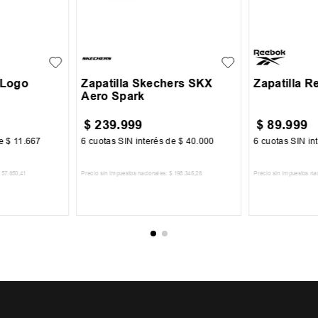
38
39
40
41
42
40
41
+
6
+
1
43
44
45
45
 Logo
Zapatilla Skechers SKX
Zapatilla R
Aero Spark
$
239
.
999
$
89
.
999
de
$
11
.
667
6
cuotas SIN interés de
$
40
.
000
6
cuotas SIN in
57
.
850
,
41
Precio sin impuestos nacionales:
$
198
.
346
,
28
Precio sin impuestos na
CARRITO
AGREGAR AL CARRITO
AGREGA