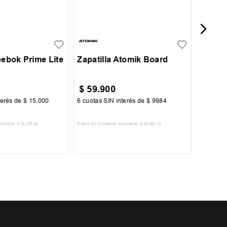
42
43
44
31
32
33
34
35
36
37
eebok Prime Lite
Zapatilla Atomik Board
$
59
.
900
$
79
.
terés de
$
15
.
000
6
cuotas SIN interés de
$
9984
6
cuotas 
cionales:
$
74
.
379
,
34
Precio sin impuestos nacionales:
$
49
.
504
,
13
Precio sin im
R AL CARRITO
AGREGAR AL CARRITO
A