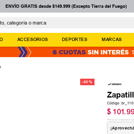
ENVÍO GRATIS desde $149.999 (Excepto Tierra del Fuego)
 categoría o marca
ÉRMINOS MÁS BUSCADOS
ÑO
ACCESORIOS
DEPORTES
MARCAS
botines
zapatillas
basquet
m
zapatillas mujer
-
40 %
zapatillas adidas
Zapatil
Código
:
br_11
$
101
.
9
Precio sin impuestos na
¡Aprovechá