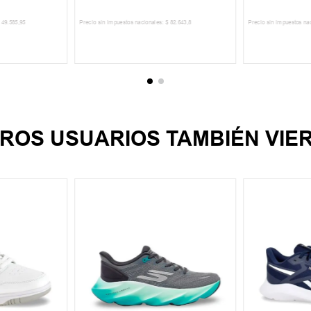
49
.
585
,
95
Precio sin impuestos nacionales:
$
82
.
643
,
8
Precio sin impuestos na
CARRITO
AGREGAR AL CARRITO
AGREGA
ROS USUARIOS TAMBIÉN VIE