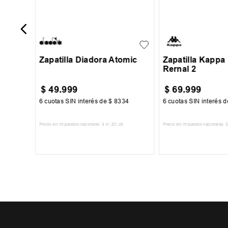
29
30
31
32
33
35
36
37
34
39
Zapatilla Diadora Atomic
Zapatilla Kappa
Rernal 2
$
49
.
999
$
69
.
999
34
6
cuotas SIN interés de
$
8334
6
cuotas SIN interés 
Precio sin impuestos nacionales:
$
41
.
321
,
49
Precio sin impuestos nacionales:
$
TO
AGREGAR AL CARRITO
AGREGAR AL 