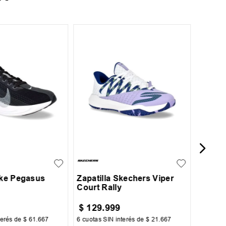
30
35
Zapati
35
36
37
38
+
1
39
40
ike Pegasus
Zapatilla Skechers Viper
Court Rally
$
129
.
999
$
45
.
terés de
$
61
.
667
6
cuotas SIN interés de
$
21
.
667
6
cuotas 