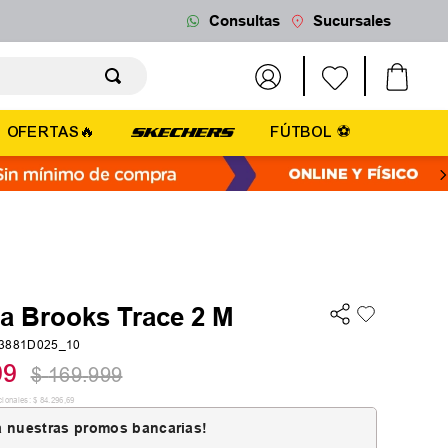
Consultas
Sucursales
OFERTAS🔥
FÚTBOL ⚽
la Brooks Trace 2 M
03881D025_10
99
$
169
.
999
cionales:
$
84
.
296
,
69
 nuestras promos bancarias!