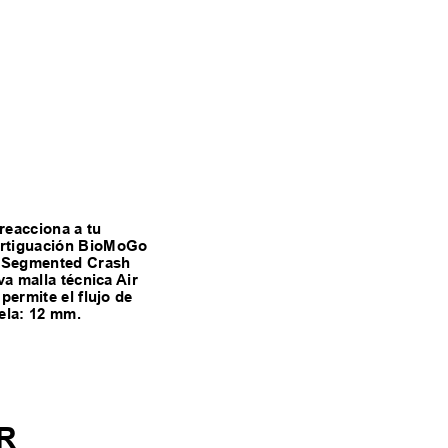
reacciona a tu
mortiguación BioMoGo
ía Segmented Crash
va malla técnica Air
permite el flujo de
uela: 12 mm.
R