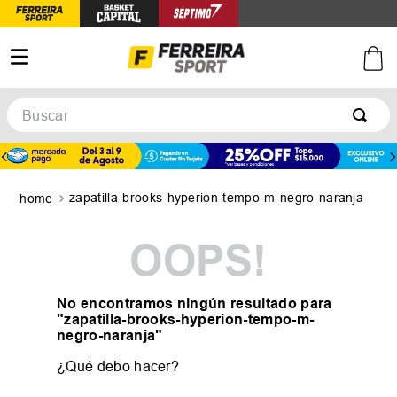
Buscar
TÉRMINOS MÁS BUSCADOS
1
.
botines
zapatilla-brooks-hyperion-tempo-m-negro-naranja
2
.
zapatillas
3
.
basquet
OOPS!
4
.
zapatillas mujer
5
.
zapatillas adidas
No encontramos ningún resultado para
"
zapatilla-brooks-hyperion-tempo-m-
negro-naranja
"
¿Qué debo hacer?