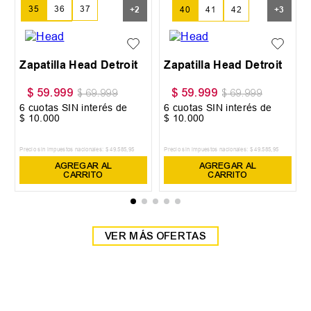
35
36
37
+
2
40
41
42
+
3
38
39
Zapatilla Head Detroit
Zapatilla Head Detroit
$
59
.
999
$
59
.
999
$
69
.
999
$
69
.
999
6
cuotas SIN interés de
6
cuotas SIN interés de
$
10
.
000
$
10
.
000
Precio sin impuestos nacionales:
$
49
.
585
,
95
Precio sin impuestos nacionales:
$
49
.
585
,
95
AGREGAR AL
AGREGAR AL
CARRITO
CARRITO
VER MÁS OFERTAS