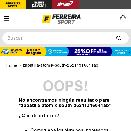
Buscar
TÉRMINOS MÁS BUSCADOS
1
.
botines
zapatilla-atomik-south-26211316041ab
2
.
zapatillas
3
.
basquet
OOPS!
4
.
zapatillas mujer
5
.
zapatillas adidas
No encontramos ningún resultado para
"
zapatilla-atomik-south-26211316041ab
"
¿Qué debo hacer?
Comprueba los términos ingresados