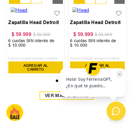
38
39
Zapatilla Head Detroit
Zapatilla Head Detroit
$
59
.
999
$
59
.
999
$
69
.
999
$
69
.
999
6
cuotas SIN interés de
6
cuotas SIN interés de
$
10
.
000
$
10
.
000
Precio sin impuestos nacionales:
$
49
.
585
,
95
Precio sin impuestos nacionales:
$
49
.
585
,
95
AGREGAR AL
AGREGAR AL
CARRITO
CARRITO
VER MÁS OFERTAS