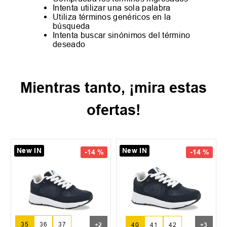
Intenta utilizar una sola palabra
Utiliza términos genéricos en la
búsqueda
Intenta buscar sinónimos del término
deseado
Mientras tanto, ¡mira estas
ofertas!
New IN
New IN
-
14 %
-
14 %
35
36
37
+
2
40
41
42
+
3