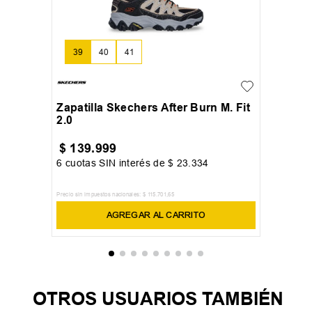
39
40
41
+
4
Zapatilla Skechers After Burn M. Fit
2.0
$
139
.
999
6
cuotas SIN interés de
$
23
.
334
Precio sin impuestos nacionales:
$
115
.
701
,
65
AGREGAR AL CARRITO
OTROS USUARIOS TAMBIÉN