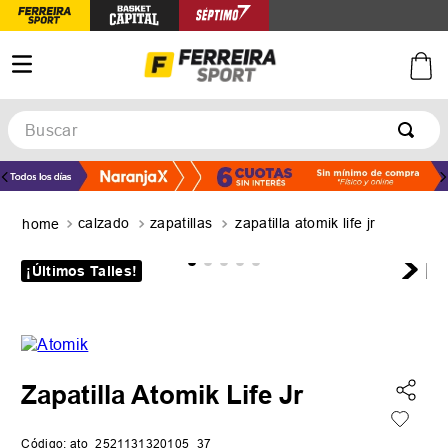
Buscar
TÉRMINOS MÁS BUSCADOS
1
.
botines
calzado
zapatillas
zapatilla atomik life jr
2
.
basquet
3
.
zapatillas mujer
¡Últimos Talles!
4
.
zapatillas adidas
5
.
medias
Zapatilla Atomik Life Jr
Código
:
ato_2521131320105_37