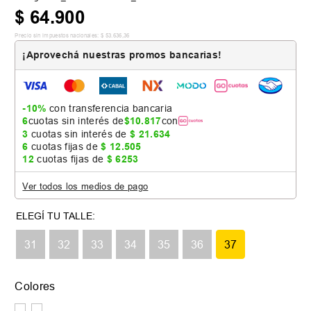
$
64
.
900
Precio sin impuestos nacionales:
$
53
.
636
,
36
¡Aprovechá nuestras promos bancarias!
-10%
con transferencia bancaria
6
cuotas sin interés de
$
10
.
817
con
3
cuotas sin interés de
$
21
.
634
6
cuotas fijas de
$
12
.
505
12
cuotas fijas de
$
6253
Ver todos los medios de pago
31
32
33
34
35
36
37
Colores