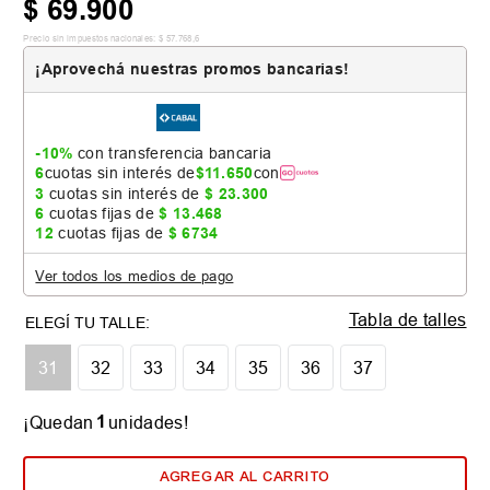
$
69
.
900
Precio sin impuestos nacionales:
$
57
.
768
,
6
¡Aprovechá nuestras promos bancarias!
-10%
con transferencia bancaria
6
cuotas sin interés de
$
11
.
650
con
3
cuotas sin interés de
$
23
.
300
6
cuotas fijas de
$
13
.
468
12
cuotas fijas de
$
6734
Ver todos los medios de pago
Tabla de talles
31
32
33
34
35
36
37
1
¡Quedan
unidades!
AGREGAR AL CARRITO