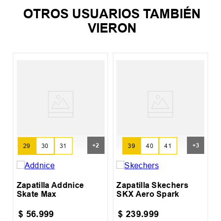
OTROS USUARIOS TAMBIÉN
VIERON
Z
+
2
+
3
29
30
31
39
40
41
32
33
Zapatilla Addnice
Zapatilla Skechers
Skate Max
SKX Aero Spark
$
56
.
999
$
239
.
999