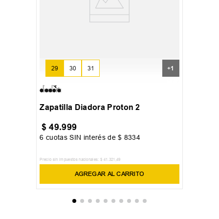
29
30
31
+
1
Zapatilla Diadora Proton 2
$
49
.
999
6
cuotas SIN interés de
$
8334
Precio sin impuestos nacionales:
$
41
.
321
,
49
AGREGAR AL CARRITO