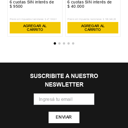
6
cuotas SIN interés de
6
cuotas SIN interés de
6
$
9500
$
40
.
000
$
Precio sin impuestos nacionales:
$
47
.
106
,
61
Precio sin impuestos nacionales:
$
198
.
346
,
28
Pr
AGREGAR AL
AGREGAR AL
CARRITO
CARRITO
SUSCRIBITE A NUESTRO
NESWLETTER
ENVIAR