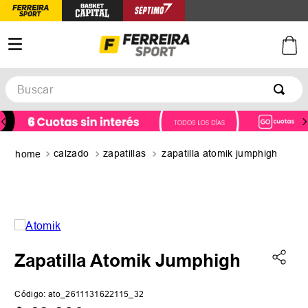
Buscar
TÉRMINOS MÁS BUSCADOS
1
.
botines
calzado
zapatillas
zapatilla atomik jumphigh
2
.
zapatillas
3
.
basquet
4
.
zapatillas mujer
5
.
zapatillas adidas
Zapatilla Atomik Jumphigh
Código
:
ato_2611131622115_32