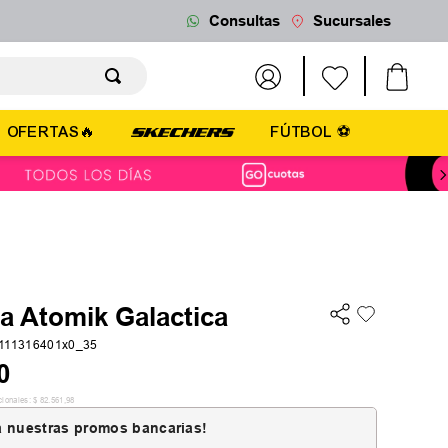
Consultas
Sucursales
OFERTAS🔥
FÚTBOL ⚽
la Atomik Galactica
111316401x0_35
0
cionales:
$
82
.
561
,
98
 nuestras promos bancarias!