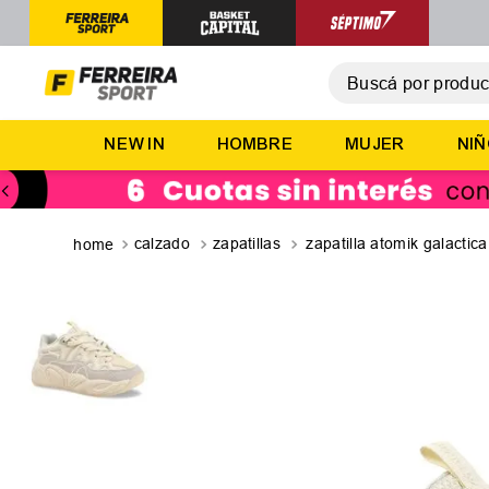
Buscá por producto,
T
NEW IN
HOMBRE
MUJER
NI
1
.
2
.
3
.
calzado
zapatillas
zapatilla atomik galactica
4
.
5
.