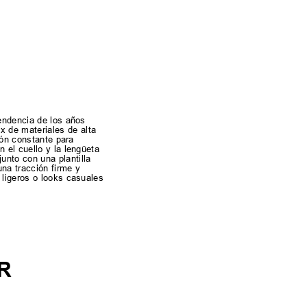
tendencia de los años
x de materiales de alta
ión constante para
 el cuello y la lengüeta
nto con una plantilla
na tracción firme y
 ligeros o looks casuales
R