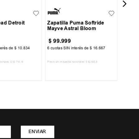
38
39
ead Detroit
Zapatilla Puma Softride
Mayve Astral Bloom
$
99
.
999
$
103
terés de
$
10
.
834
6
cuotas SIN interés de
$
16
.
667
6
cuotas 
cionales:
$
53
.
718
,
18
Precio sin impuestos nacionales:
$
82
.
643
,
8
Precio sin im
R AL CARRITO
AGREGAR AL CARRITO
A
ENVIAR