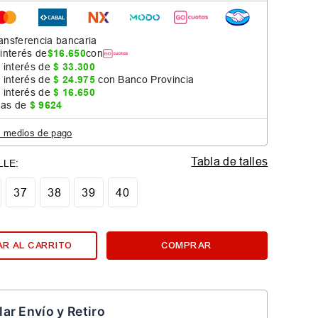
ansferencia bancaria
 interés de
$
16
.
650
con
 interés de
$
33
.
300
 interés de
$
24
.
975
con Banco Provincia
 interés de
$
16
.
650
jas de
$
9624
s medios de pago
Tabla de talles
37
38
39
40
R AL CARRITO
COMPRAR
lar Envío y Retiro