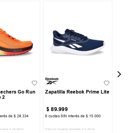
¡Últim
36
3
39
3
Zapati
41
42
40
41
42
43
44
+
1
45
45
Skechers Go Run
Zapatilla Reebok Prime Lite
e 2
$
89
.
999
$
89
.
terés de
$
28
.
334
6
cuotas SIN interés de
$
15
.
000
6
cuotas 
cionales:
$
140
.
495
,
04
Precio sin impuestos nacionales:
$
74
.
379
,
34
Precio sin im