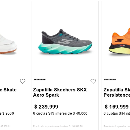
39
40
41
42
39
40
32
33
+
1
43
44
45
43
44
ce Skate
Zapatilla Skechers SKX
Zapatilla 
Aero Spark
Persistenc
$
239
.
999
$
169
.
999
de
$
9500
6
cuotas SIN interés de
$
40
.
000
6
cuotas SIN in
47
.
106
,
61
Precio sin impuestos nacionales:
$
198
.
346
,
28
Precio sin impuestos na