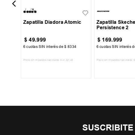
34
43
44
45
Zapatilla Diadora Atomic
Zapatilla Skech
Persistence 2
$
49
.
999
$
169
.
999
334
6
cuotas SIN interés de
$
8334
6
cuotas SIN interés 
Precio sin impuestos nacionales:
$
41
.
321
,
49
Precio sin impuestos nacionales:
$
TO
AGREGAR AL CARRITO
AGREGAR AL 
SUSCRIBITE