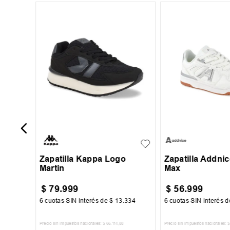
42
35
36
37
38
+
6
29
30
31
39
Zapatilla Kappa Logo
Zapatilla Addni
Martin
Max
$
79
.
999
$
56
.
999
100
6
cuotas SIN interés de
$
13
.
334
6
cuotas SIN interés 
Precio sin impuestos nacionales:
$
66
.
114
,
88
Precio sin impuestos nacionales:
$