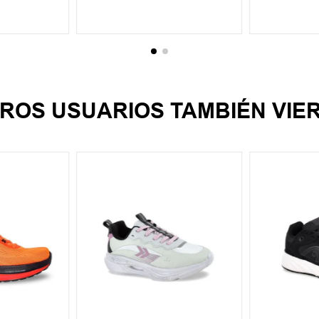
CARRITO
AGREGAR AL CARRITO
AGREGA
ROS USUARIOS TAMBIÉN VIE
42
31
32
33
34
30
31
+
1
+
2