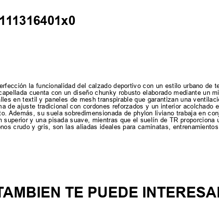
6111316401x0
rfección la funcionalidad del calzado deportivo con un estilo urbano de 
capellada cuenta con un diseño chunky robusto elaborado mediante un mi
alles en textil y paneles de mesh transpirable que garantizan una ventilac
 de ajuste tradicional con cordones reforzados y un interior acolchado en
 Además, su suela sobredimensionada de phylon liviano trabaja en conju
superior y una pisada suave, mientras que el suelín de TR proporciona u
onos crudo y gris, son las aliadas ideales para caminatas, entrenamientos
TAMBIEN TE PUEDE INTERESA