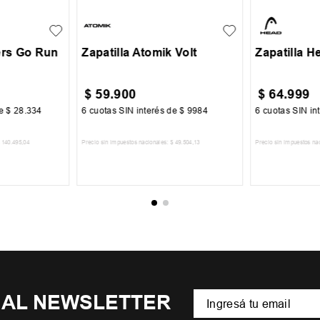
35
36
37
ers Go Run
Zapatilla Atomik Volt
Zapatilla H
$
59
.
900
$
64
.
999
de
$
28
.
334
6
cuotas SIN interés de
$
9984
6
cuotas SIN in
140
.
495
,
04
Precio sin impuestos nacionales:
$
49
.
504
,
13
Precio sin impuestos na
CARRITO
AGREGAR AL CARRITO
AGREGA
 AL NEWSLETTER