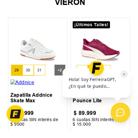
VIERON
¡Últimos Talles!
Z
+
2
29
30
31
36
36.5
37
32
33
Zapatilla Addnice
Zapatilla Puma
Skate Max
Pounce Lite
$
56
.
999
$
89
.
999
6
cuotas SIN interés de
6
cuotas SIN interés de
6
$
9500
$
15
.
000
$
Precio sin impuestos nacionales:
$
47
.
106
,
61
Precio sin impuestos nacionales:
$
74
.
379
,
34
Pr