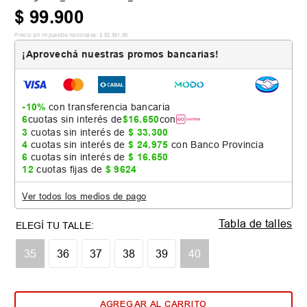
$
99
.
900
Precio sin impuestos nacionales:
$
82
.
561
,
98
¡Aprovechá nuestras promos bancarias!
-10%
con transferencia bancaria
6
cuotas sin interés de
$
16
.
650
con
3
cuotas sin interés de
$
33
.
300
4
cuotas sin interés de
$
24
.
975
con Banco Provincia
6
cuotas sin interés de
$
16
.
650
12
cuotas fijas de
$
9624
Ver todos los medios de pago
Tabla de talles
35
36
37
38
39
40
AGREGAR AL CARRITO