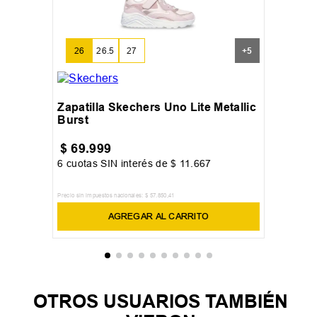
26
26.5
27
+
5
Zapatilla Skechers Uno Lite Metallic
Burst
$
69
.
999
6
cuotas SIN interés de
$
11
.
667
Precio sin impuestos nacionales:
$
57
.
850
,
41
AGREGAR AL CARRITO
OTROS USUARIOS TAMBIÉN