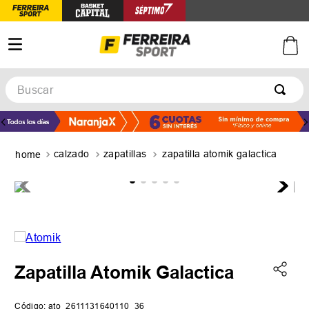
Buscar
TÉRMINOS MÁS BUSCADOS
1
.
botines
calzado
zapatillas
zapatilla atomik galactica
2
.
zapatillas
3
.
basquet
4
.
zapatillas mujer
5
.
zapatillas adidas
Zapatilla Atomik Galactica
Código
:
ato_2611131640110_36