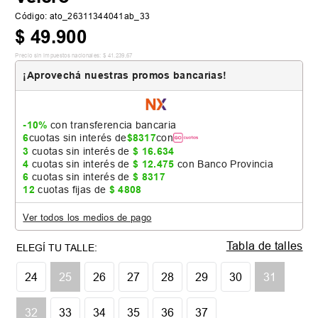
Código
:
ato_26311344041ab_33
$
49
.
900
Precio sin impuestos nacionales:
$
41
.
239
,
67
¡Aprovechá nuestras promos bancarias!
-10%
con transferencia bancaria
6
cuotas sin interés de
$
8317
con
3
cuotas sin interés de
$
16
.
634
4
cuotas sin interés de
$
12
.
475
con Banco Provincia
6
cuotas sin interés de
$
8317
12
cuotas fijas de
$
4808
Ver todos los medios de pago
Tabla de talles
24
25
26
27
28
29
30
31
32
33
34
35
36
37