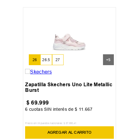
26
26.5
27
+
5
Zapatilla Skechers Uno Lite Metallic
Burst
$
69
.
999
6
cuotas SIN interés de
$
11
.
667
Precio sin impuestos nacionales:
$
57
.
850
,
41
AGREGAR AL CARRITO