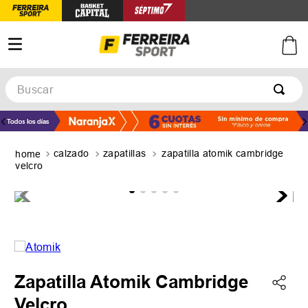
Buscar
TÉRMINOS MÁS BUSCADOS
1
.
botines
calzado
zapatillas
zapatilla atomik cambridge
2
.
zapatillas
velcro
3
.
basquet
4
.
zapatillas mujer
5
.
zapatillas adidas
Zapatilla Atomik Cambridge
Velcro