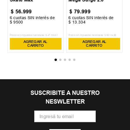
$
56
.
999
$
79
.
999
6
cuotas SIN interés de
6
cuotas SIN interés de
6
$
9500
$
13
.
334
$
8
Precio sin impuestos nacionales:
$
47
.
106
,
61
Precio sin impuestos nacionales:
$
66
.
114
,
88
Pr
AGREGAR AL
AGREGAR AL
CARRITO
CARRITO
SUSCRIBITE A NUESTRO
NESWLETTER