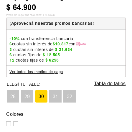
$
64
.
900
Precio sin impuestos nacionales:
$
53
.
636
,
36
¡Aprovechá nuestras promos bancarias!
-10%
con transferencia bancaria
6
cuotas sin interés de
$
10
.
817
con
3
cuotas sin interés de
$
21
.
634
6
cuotas fijas de
$
12
.
505
12
cuotas fijas de
$
6253
Ver todos los medios de pago
Tabla de talles
28
29
30
31
32
Colores