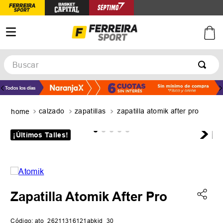
Buscar
TÉRMINOS MÁS BUSCADOS
1
.
botines
calzado
zapatillas
zapatilla atomik after pro
2
.
zapatillas
3
.
basquet
¡Últimos Talles!
4
.
zapatillas mujer
5
.
zapatillas adidas
Zapatilla Atomik After Pro
Código
:
ato_26211316121abkid_30