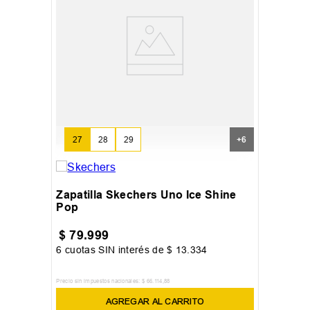
27
28
29
+
6
Zapatilla Skechers Uno Ice Shine
Pop
$
79
.
999
6
cuotas SIN interés de
$
13
.
334
Precio sin impuestos nacionales:
$
66
.
114
,
88
AGREGAR AL CARRITO