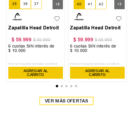
35
36
37
+
2
40
41
42
+
3
38
39
Zapatilla Head Detroit
Zapatilla Head Detroit
$
59
.
999
$
59
.
999
$
69
.
999
$
69
.
999
6
cuotas SIN interés de
6
cuotas SIN interés de
$
10
.
000
$
10
.
000
Precio sin impuestos nacionales:
$
49
.
585
,
95
Precio sin impuestos nacionales:
$
49
.
585
,
95
AGREGAR AL
AGREGAR AL
CARRITO
CARRITO
VER MÁS OFERTAS