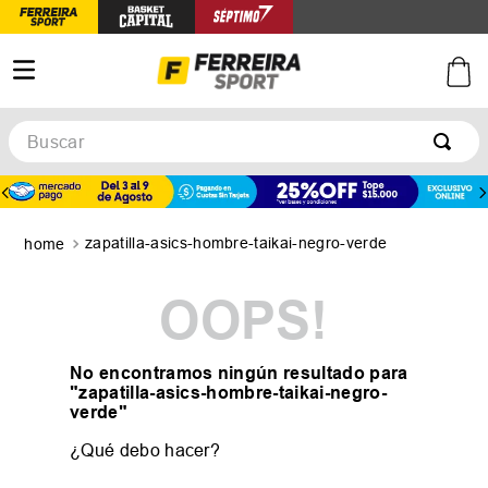
Buscar
TÉRMINOS MÁS BUSCADOS
1
.
botines
zapatilla-asics-hombre-taikai-negro-verde
2
.
zapatillas
3
.
basquet
OOPS!
4
.
zapatillas mujer
5
.
zapatillas adidas
No encontramos ningún resultado para
"
zapatilla-asics-hombre-taikai-negro-
verde
"
¿Qué debo hacer?