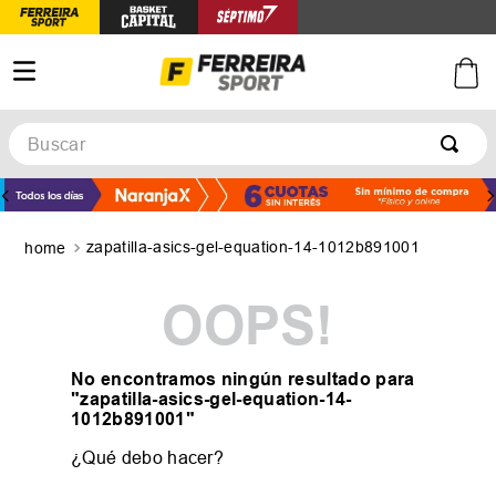
Buscar
TÉRMINOS MÁS BUSCADOS
1
.
botines
zapatilla-asics-gel-equation-14-1012b891001
2
.
zapatillas
3
.
basquet
OOPS!
4
.
zapatillas mujer
5
.
zapatillas adidas
No encontramos ningún resultado para
"
zapatilla-asics-gel-equation-14-
1012b891001
"
¿Qué debo hacer?