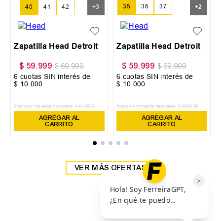
35
36
37
40
41
42
+
3
+
2
38
39
Zapatilla Head Detroit
Zapatilla Head Detroit
$
59
.
999
$
59
.
999
$
69
.
999
$
69
.
999
6
cuotas SIN interés de
6
cuotas SIN interés de
$
10
.
000
$
10
.
000
Precio sin impuestos nacionales:
$
49
.
585
,
95
Precio sin impuestos nacionales:
$
49
.
585
,
95
AGREGAR AL
AGREGAR AL
CARRITO
CARRITO
VER MÁS OFERTAS