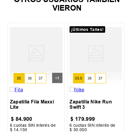
VIERON
¡Últimos Talles!
Z
H
+
3
35
36
37
35.5
36
37
Zapatilla Fila Maxxi
Zapatilla Nike Run
Lite
Swift 3
$
84
.
900
$
179
.
999
6
cuotas SIN interés de
6
cuotas SIN interés de
6
$
14
.
150
$
30
.
000
$