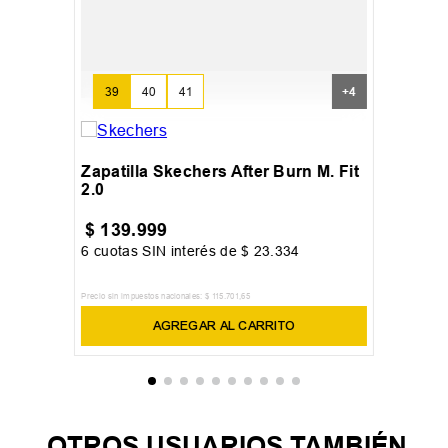
39
40
41
+
4
Zapatilla Skechers After Burn M. Fit
2.0
$
139
.
999
6
cuotas SIN interés de
$
23
.
334
Precio sin impuestos nacionales:
$
115
.
701
,
65
AGREGAR AL CARRITO
OTROS USUARIOS TAMBIÉN