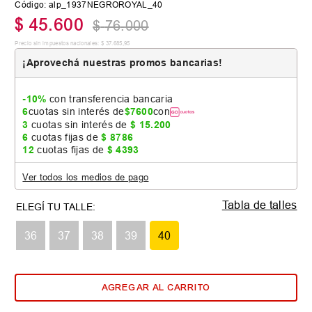
Código
:
alp_1937NEGROROYAL_40
$
45
.
600
$
76
.
000
Precio sin impuestos nacionales:
$
37
.
685
,
95
¡Aprovechá nuestras promos bancarias!
-10%
con transferencia bancaria
6
cuotas sin interés de
$
7600
con
3
cuotas sin interés de
$
15
.
200
6
cuotas fijas de
$
8786
12
cuotas fijas de
$
4393
Ver todos los medios de pago
Tabla de talles
36
37
38
39
40
AGREGAR AL CARRITO