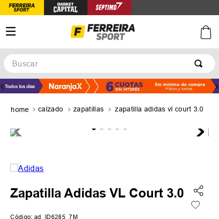
Buscar
TÉRMINOS MÁS BUSCADOS
1
.
botines
calzado
zapatillas
zapatilla adidas vl court 3.0
2
.
basquet
3
.
zapatillas mujer
4
.
zapatillas adidas
5
.
medias
Zapatilla Adidas VL Court 3.0
Código
:
ad_ID6285_7M