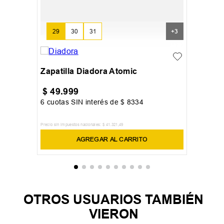
29
30
31
+
3
Zapatilla Diadora Atomic
$
49
.
999
6
cuotas SIN interés de
$
8334
Precio sin impuestos nacionales:
$
41
.
321
,
49
AGREGAR AL CARRITO
OTROS USUARIOS TAMBIÉN
VIERON