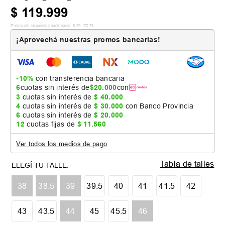
$
119
.
999
Precio sin impuestos nacionales:
$
99
.
172
,
73
¡Aprovechá nuestras promos bancarias!
-10%
con transferencia bancaria
6
cuotas sin interés de
$
20
.
000
con
3
cuotas sin interés de
$
40
.
000
4
cuotas sin interés de
$
30
.
000
con Banco Provincia
6
cuotas sin interés de
$
20
.
000
12
cuotas fijas de
$
11
.
560
Ver todos los medios de pago
Tabla de talles
38
38.5
39
39.5
40
41
41.5
42
43
43.5
44
45
45.5
46