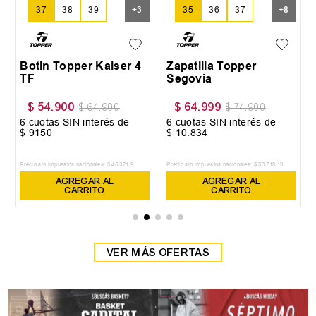
37
38
39
+
3
35
36
37
+
8
Botin Topper Kaiser 4
Zapatilla Topper
TF
Segovia
$
54
.
900
$
64
.
999
$
64
.
900
$
74
.
900
6
cuotas SIN interés de
6
cuotas SIN interés de
$
9150
$
10
.
834
Precio sin impuestos nacionales:
$
45
.
371
,
9
Precio sin impuestos nacionales:
$
53
.
718
,
18
AGREGAR AL
AGREGAR AL
CARRITO
CARRITO
VER MÁS OFERTAS