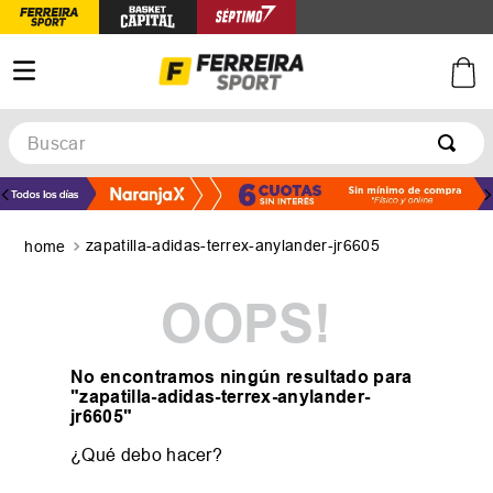
Buscar
TÉRMINOS MÁS BUSCADOS
1
.
botines
zapatilla-adidas-terrex-anylander-jr6605
2
.
zapatillas
3
.
basquet
OOPS!
4
.
zapatillas mujer
5
.
zapatillas adidas
No encontramos ningún resultado para
"
zapatilla-adidas-terrex-anylander-
jr6605
"
¿Qué debo hacer?