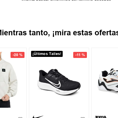
ientras tanto, ¡mira estas oferta
¡Últimos Talles!
-
20 %
-
11 %
35.5
37
37.5
39
39.5
40
XL
+
1
39.5
41
43