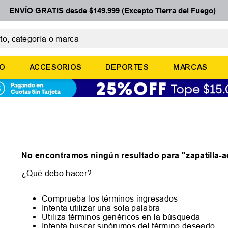
ENVÍO GRATIS desde $149.999 (Excepto Tierra del Fuego)
 categoría o marca
ÉRMINOS MÁS BUSCADOS
ÑO
ACCESORIOS
DEPORTES
MARCAS
botines
zapatillas
basquet
zapatillas mujer
zapatillas adidas
No encontramos ningún resultado para "
zapatilla-
¿Qué debo hacer?
Comprueba los términos ingresados
Intenta utilizar una sola palabra
Utiliza términos genéricos en la búsqueda
Intenta buscar sinónimos del término deseado