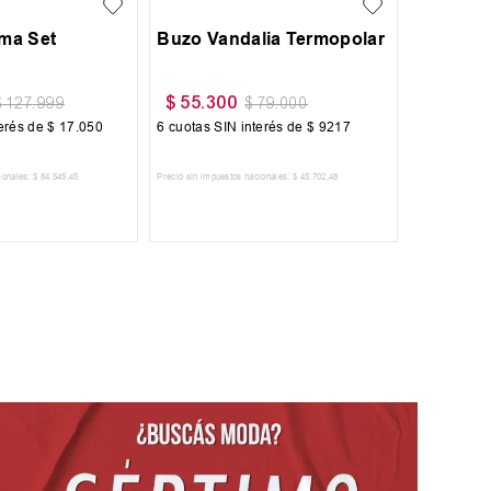
oma Set
Buzo Vandalia Termopolar
$
55
.
300
$
127
.
999
$
79
.
000
terés de
$
17
.
050
6
cuotas SIN interés de
$
9217
ionales:
$
84
.
545
,
45
Precio sin impuestos nacionales:
$
45
.
702
,
48
 AL CARRITO
AGREGAR AL CARRITO