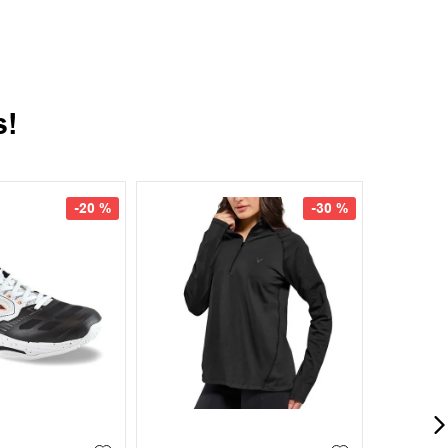
s!
-
20 %
-
30 %
42
42.5
+
3
S
M
L
XL
XXL