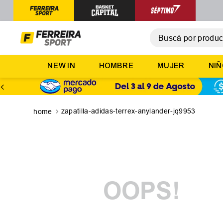
Buscá por producto,
T
NEW IN
HOMBRE
MUJER
NI
1
.
2
.
3
.
zapatilla-adidas-terrex-anylander-jq9953
4
.
5
.
OOPS!