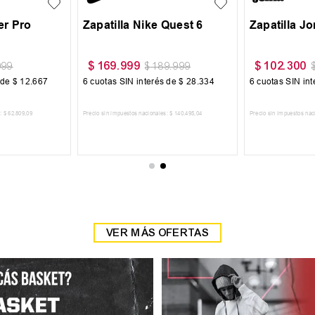
r Pro
Zapatilla Nike Quest 6
Zapatilla J
$
169
.
999
$
102
.
300
999
$
189
.
999
 de
$
12
.
667
6
cuotas SIN interés de
$
28
.
334
6
cuotas SIN in
:
$
62
.
809
,
09
Precio sin impuestos nacionales:
$
140
.
495
,
04
Precio sin impuestos nac
 CARRITO
AGREGAR AL CARRITO
AGREGAR
VER MÁS OFERTAS