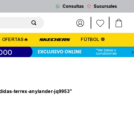
Consultas
Sucursales
OFERTAS🔥
FÚTBOL ⚽
adidas-terrex-anylander-jq9953
"