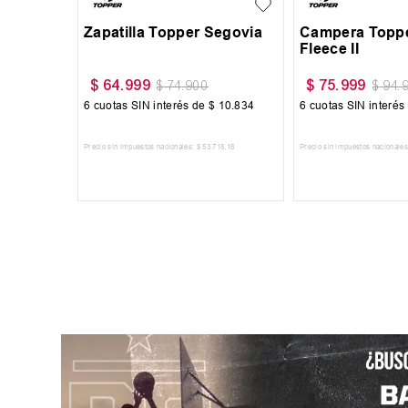
Segovia
Zapatilla Topper Segovia
Campera Toppe
Fleece II
$
64
.
999
$
75
.
999
$
74
.
900
$
94
.
10
.
834
6
cuotas SIN interés de
$
10
.
834
6
cuotas SIN interés
718
,
18
Precio sin impuestos nacionales:
$
53
.
718
,
18
Precio sin impuestos nacionales
RRITO
AGREGAR AL CARRITO
AGREGAR AL