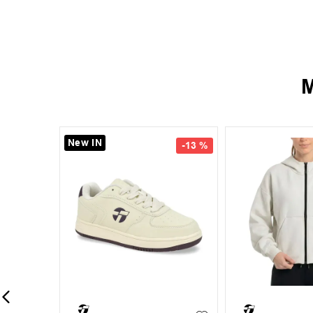
M
New IN
-
13 %
-
13 %
35
36
37
38
+
6
+
1
S
M
L
39
40