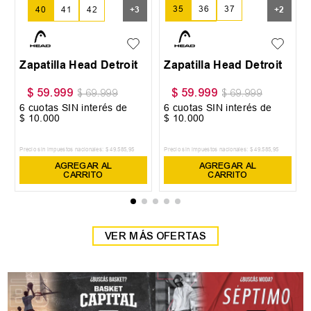
35
36
37
40
41
42
+
3
+
2
38
39
Zapatilla Head Detroit
Zapatilla Head Detroit
$
59
.
999
$
59
.
999
$
69
.
999
$
69
.
999
6
cuotas SIN interés de
6
cuotas SIN interés de
$
10
.
000
$
10
.
000
Precio sin impuestos nacionales:
$
49
.
585
,
95
Precio sin impuestos nacionales:
$
49
.
585
,
95
AGREGAR AL
AGREGAR AL
CARRITO
CARRITO
VER MÁS OFERTAS