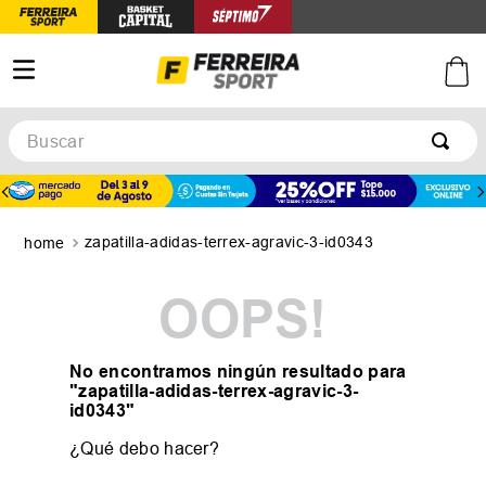
Buscar
TÉRMINOS MÁS BUSCADOS
1
.
botines
zapatilla-adidas-terrex-agravic-3-id0343
2
.
zapatillas
3
.
basquet
OOPS!
4
.
zapatillas mujer
5
.
zapatillas adidas
No encontramos ningún resultado para
"
zapatilla-adidas-terrex-agravic-3-
id0343
"
¿Qué debo hacer?