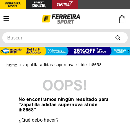
Buscar
TÉRMINOS MÁS BUSCADOS
1
.
botines
zapatilla-adidas-supernova-stride-ih8658
2
.
zapatillas
3
.
basquet
OOPS!
4
.
zapatillas mujer
5
.
zapatillas adidas
No encontramos ningún resultado para
"
zapatilla-adidas-supernova-stride-
ih8658
"
¿Qué debo hacer?