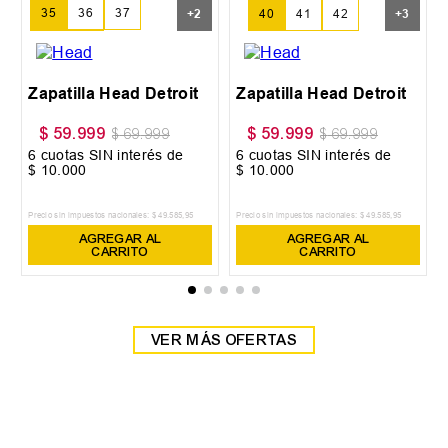
35
36
37
+
2
40
41
42
+
3
38
39
Zapatilla Head Detroit
Zapatilla Head Detroit
$
59
.
999
$
59
.
999
$
69
.
999
$
69
.
999
6
cuotas SIN interés de
6
cuotas SIN interés de
$
10
.
000
$
10
.
000
Precio sin impuestos nacionales:
$
49
.
585
,
95
Precio sin impuestos nacionales:
$
49
.
585
,
95
AGREGAR AL
AGREGAR AL
CARRITO
CARRITO
VER MÁS OFERTAS