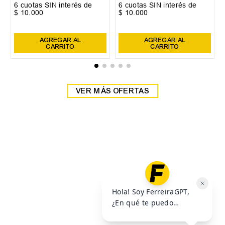
35
36
37
38
40
41
42
39
Zapatilla Head Detroit
Zapatilla Head Detroit
$
59
.
999
$
59
.
999
$
69
.
999
$
69
.
999
6
cuotas SIN interés de
6
cuotas SIN interés de
$
10
.
000
$
10
.
000
Precio sin impuestos nacionales:
$
49
.
585
,
95
Precio sin impuestos nacionales:
$
49
.
585
,
95
AGREGAR AL
AGREGAR AL
CARRITO
CARRITO
VER MÁS OFERTAS