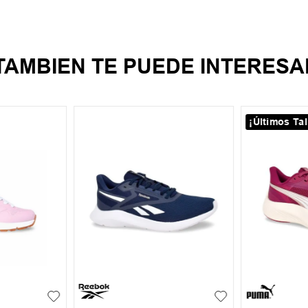
TAMBIEN TE PUEDE INTERESA
¡Últimos Tal
40
41
42
43
44
36
36.5
30
31
45
39
39.5