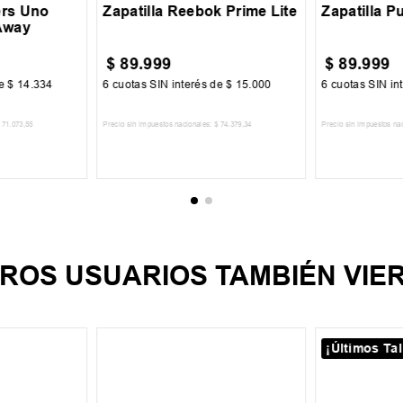
ers Uno
Zapatilla Reebok Prime Lite
Zapatilla 
Away
$
89
.
999
$
89
.
999
de
$
14
.
334
6
cuotas SIN interés de
$
15
.
000
6
cuotas SIN in
71
.
073
,
55
Precio sin impuestos nacionales:
$
74
.
379
,
34
Precio sin impuestos na
CARRITO
AGREGAR AL CARRITO
AGREGA
ROS USUARIOS TAMBIÉN VIE
¡Últimos Tal