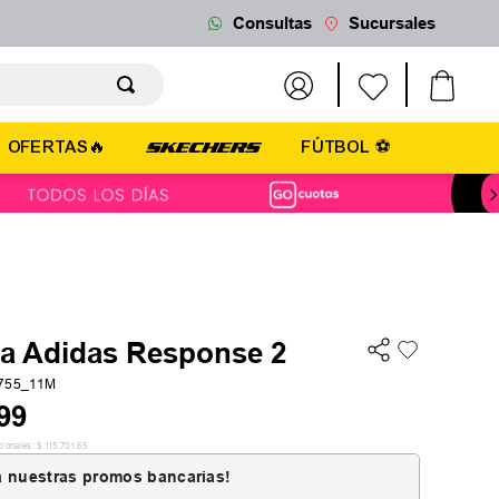
Consultas
Sucursales
OFERTAS🔥
FÚTBOL ⚽
la Adidas Response 2
1755_11M
99
cionales:
$
115
.
701
,
65
 nuestras promos bancarias!