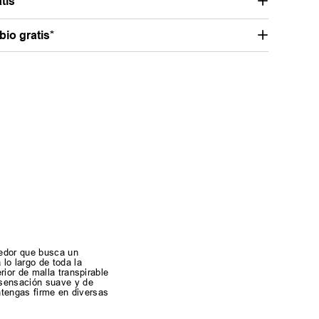
tis
io gratis*
redor que busca un
lo largo de toda la
ior de malla transpirable
 sensación suave y de
ntengas firme en diversas