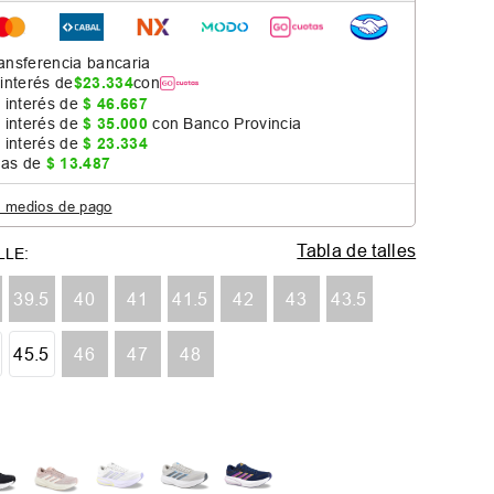
ansferencia bancaria
 interés de
$
23
.
334
con
 interés de
$
46
.
667
 interés de
$
35
.
000
con Banco Provincia
 interés de
$
23
.
334
jas de
$
13
.
487
s medios de pago
Tabla de talles
39.5
40
41
41.5
42
43
43.5
45.5
46
47
48