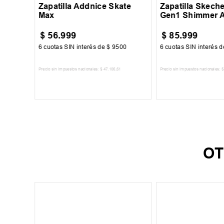
Zapatilla Addnice Skate
Zapatilla Skech
Max
Gen1 Shimmer 
$
56
.
999
$
85
.
999
250
6
cuotas SIN interés de
$
9500
6
cuotas SIN interés 
Precio sin impuestos nacionales:
$
47
.
106
,
61
Precio sin impuestos nacionales:
$
TO
AGREGAR AL CARRITO
AGREGAR AL 
OT
1.5