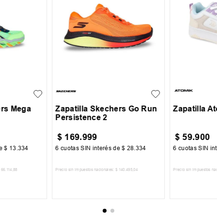
39
40
41
42
31
32
30
31
+
1
43
44
45
36
37
ers Mega
Zapatilla Skechers Go Run
Zapatilla A
Persistence 2
$
169
.
999
$
59
.
900
de
$
13
.
334
6
cuotas SIN interés de
$
28
.
334
6
cuotas SIN in
66
.
114
,
88
Precio sin impuestos nacionales:
$
140
.
495
,
04
Precio sin impuestos na
CARRITO
AGREGAR AL CARRITO
AGREGA