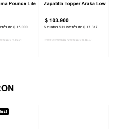
45
46
Puma Pounce Lite
Zapatilla Topper Araka Low
$
103
.
900
$
45
.
terés de
$
15
.
000
6
cuotas SIN interés de
$
17
.
317
6
cuotas 
cionales:
$
74
.
379
,
34
Precio sin impuestos nacionales:
$
85
.
867
,
77
Precio sin im
R AL CARRITO
AGREGAR AL CARRITO
A
RON
les!
¡Últim
35