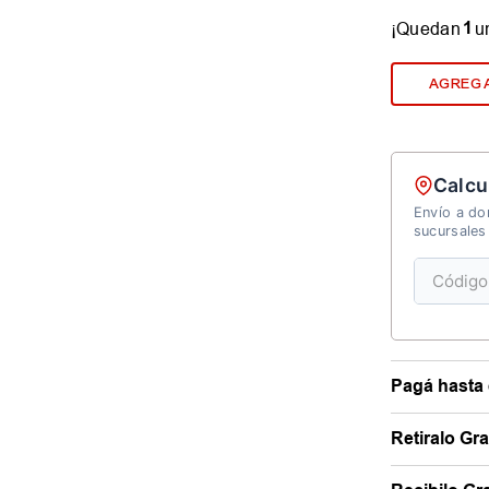
1
¡Quedan
u
AGREGA
Calcu
Envío a dom
sucursales
Pagá hasta 
Retiralo Gr