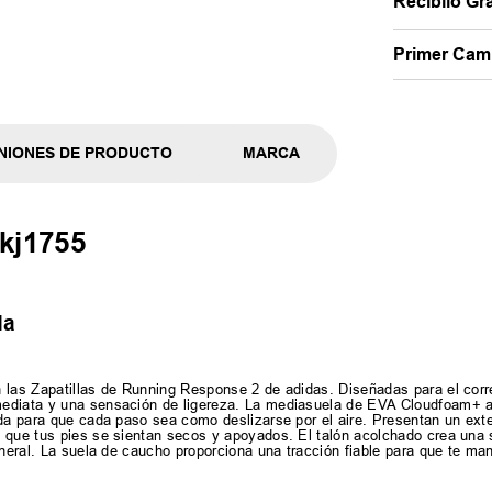
Recibilo Gra
Primer Camb
NIONES DE PRODUCTO
MARCA
 kj1755
da
n las Zapatillas de Running Response 2 de adidas. Diseñadas para el cor
ediata y una sensación de ligereza. La mediasuela de EVA Cloudfoam+ a 
da para que cada paso sea como deslizarse por el aire. Presentan un exter
a que tus pies se sientan secos y apoyados. El talón acolchado crea una
eneral. La suela de caucho proporciona una tracción fiable para que te ma