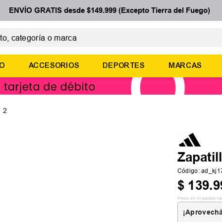
ENVÍO GRATIS desde $149.999 (Excepto Tierra del Fuego)
 categoría o marca
ÉRMINOS MÁS BUSCADOS
ÑO
ACCESORIOS
DEPORTES
MARCAS
botines
zapatillas
basquet
e 2
zapatillas mujer
zapatillas adidas
Zapatil
Código
:
ad_kj
$
139
.
9
Precio sin impuestos na
¡Aprovechá