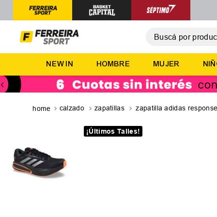
Buscá por producto,
T
NEW IN
HOMBRE
MUJER
NI
1
.
2
.
3
.
calzado
zapatillas
zapatilla adidas respons
4
.
¡Últimos Talles!
5
.