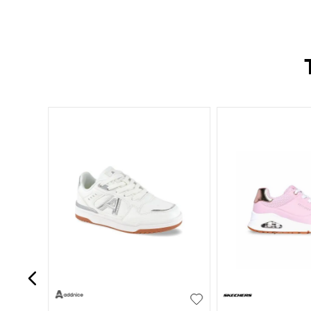
+
4
29
30
31
32
33
27
28
29