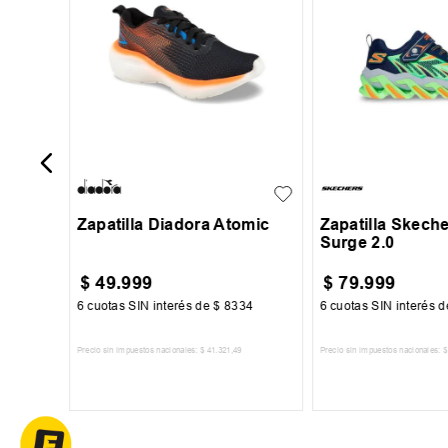
our
Camo
29
30
31
32
33
27
28
29
34
Zapatilla Diadora Atomic
Zapatilla Skech
Surge 2.0
$
49
.
999
$
79
.
999
334
6
cuotas SIN interés de
$
8334
6
cuotas SIN interés 
Precio sin impuestos nacionales:
$
41
.
321
,
49
Precio sin impuestos nacionales:
$
TO
AGREGAR AL CARRITO
AGREGAR AL 