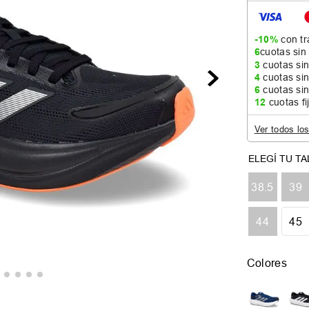
-10%
con tr
6
cuotas sin
3
cuotas sin
4
cuotas sin
6
cuotas sin
12
cuotas fi
Ver todos lo
38.5
39
44
45
Colores