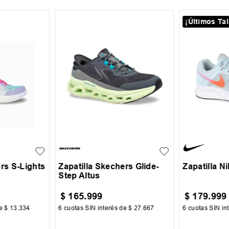
¡Últimos Tal
39
40
41
42
30
31
+
2
35.5
36
43
44
45
ers S-Lights
Zapatilla Skechers Glide-
Zapatilla N
s
Step Altus
$
165
.
999
$
179
.
999
de
$
13
.
334
6
cuotas SIN interés de
$
27
.
667
6
cuotas SIN in