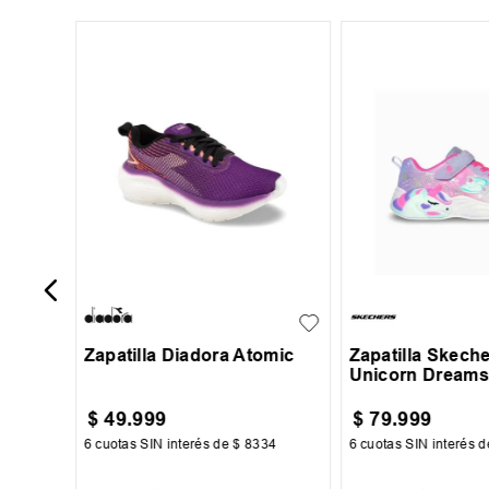
43
ombre
29
30
31
32
+
1
27
28
29
33
34
Zapatilla Diadora Atomic
Zapatilla Skech
Unicorn Dream
$
49
.
999
$
79
.
999
000
6
cuotas SIN interés de
$
8334
6
cuotas SIN interés 