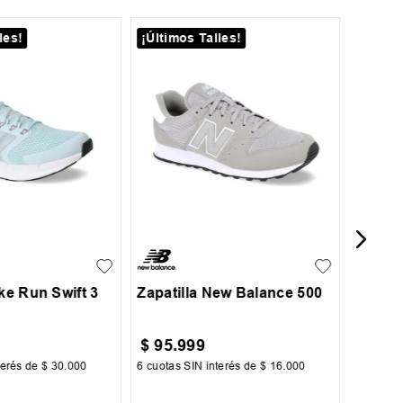
les!
¡Últimos Talles!
39
43
Zapati
Uno
39
39.5
40.5
41
41.5
37
37.5
38
42
43
43.5
44
44.5
45.5
46.5
ike Run Swift 3
Zapatilla New Balance 500
$
95
.
999
$
139
terés de
$
30
.
000
6
cuotas SIN interés de
$
16
.
000
6
cuotas 