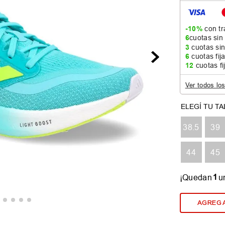
-10%
con tr
6
cuotas sin
3
cuotas sin
6
cuotas fij
12
cuotas fi
Ver todos lo
38.5
39
44
45
1
¡Quedan
u
AGREGA