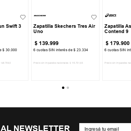
39
40
41
42
40
40.5
7.5
38
+
2
43
44
45
43
44
un Swift 3
Zapatilla Skechers Tres Air
Zapatilla As
Uno
Contend 9
$
139
.
999
$
179
.
900
de
$
30
.
000
6
cuotas SIN interés de
$
23
.
334
6
cuotas SIN in
148
.
759
,
5
Precio sin impuestos nacionales:
$
115
.
701
,
65
Precio sin impuestos na
CARRITO
AGREGAR AL CARRITO
AGREGA
 AL NEWSLETTER