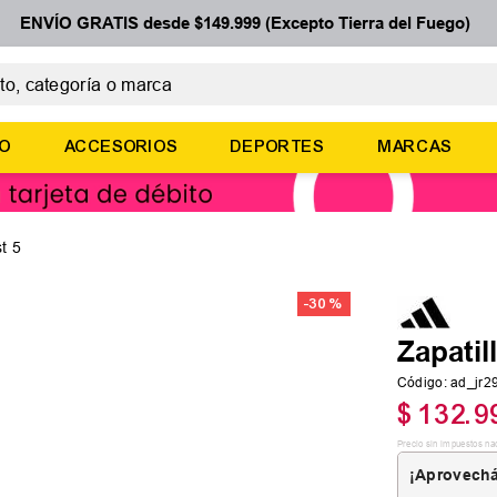
ENVÍO GRATIS desde $149.999 (Excepto Tierra del Fuego)
 categoría o marca
ÉRMINOS MÁS BUSCADOS
ÑO
ACCESORIOS
DEPORTES
MARCAS
botines
zapatillas
basquet
t 5
zapatillas mujer
-
30 %
zapatillas adidas
Zapatil
Código
:
ad_jr
$
132
.
9
Precio sin impuestos na
¡Aprovechá