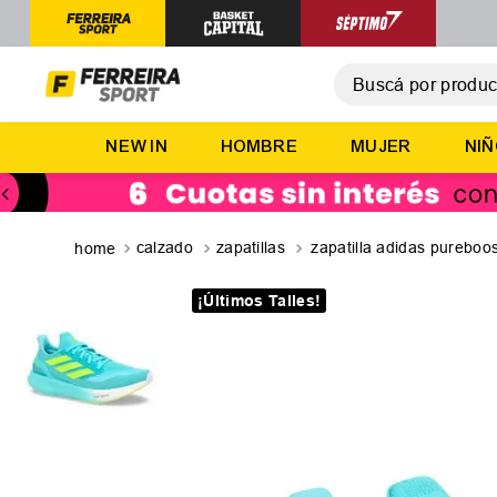
Buscá por producto,
T
NEW IN
HOMBRE
MUJER
NI
1
.
2
.
3
.
calzado
zapatillas
zapatilla adidas pureboos
4
.
¡Últimos Talles!
5
.