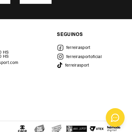
SEGUINOS
ferreirasport
30 HS
00 HS
ferreirasportoficial
sport.com
ferreirasport