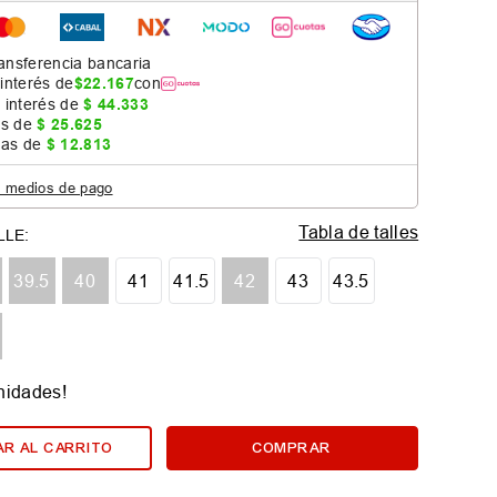
ansferencia bancaria
 interés de
$
22
.
167
con
 interés de
$
44
.
333
as de
$
25
.
625
jas de
$
12
.
813
s medios de pago
Tabla de talles
39.5
40
41
41.5
42
43
43.5
nidades!
R AL CARRITO
COMPRAR