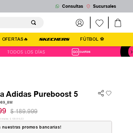
Consultas
Sucursales
OFERTAS🔥
FÚTBOL ⚽
la Adidas Pureboost 5
2989_8M
99
$
189
.
999
cionales:
$
109
.
916
,
53
 nuestras promos bancarias!