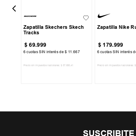
27
28
29
30
31
35.5
36
37
3
Zapatilla Skechers Skech
Zapatilla Nike R
Tracks
$
69
.
999
$
179
.
999
67
6
cuotas SIN interés de
$
11
.
667
6
cuotas SIN interés 
Precio sin impuestos nacionales:
$
57
.
850
,
41
Precio sin impuestos nacionales:
$
TO
AGREGAR AL CARRITO
AGREGAR AL 
SUSCRIBITE