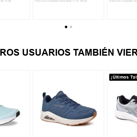
66
.
114
,
88
Precio sin impuestos nacionales:
$
137
.
189
,
26
Precio sin impuestos na
CARRITO
AGREGAR AL CARRITO
AGREGA
ROS USUARIOS TAMBIÉN VIE
¡Últimos Tal