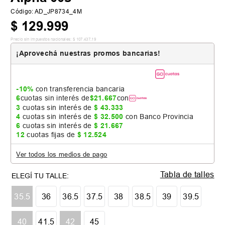
Código
:
AD_JP8734_4M
$
129
.
999
Precio sin impuestos nacionales:
$
107
.
437
,
19
¡Aprovechá nuestras promos bancarias!
-10%
con transferencia bancaria
6
cuotas sin interés de
$
21
.
667
con
3
cuotas sin interés de
$
43
.
333
4
cuotas sin interés de
$
32
.
500
con Banco Provincia
6
cuotas sin interés de
$
21
.
667
12
cuotas fijas de
$
12
.
524
Ver todos los medios de pago
Tabla de talles
35.5
36
36.5
37.5
38
38.5
39
39.5
40
41.5
42
45