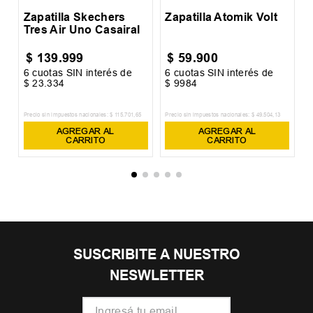
Zapatilla Skechers
Zapatilla Atomik Volt
Tres Air Uno Casairal
$
139
.
999
$
59
.
900
6
cuotas SIN interés de
6
cuotas SIN interés de
6
$
23
.
334
$
9984
$
Precio sin impuestos nacionales:
$
115
.
701
,
65
Precio sin impuestos nacionales:
$
49
.
504
,
13
Pr
AGREGAR AL
AGREGAR AL
CARRITO
CARRITO
SUSCRIBITE A NUESTRO
NESWLETTER