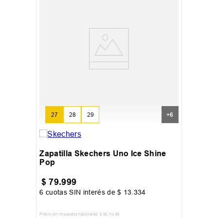
27
28
29
+
6
Zapatilla Skechers Uno Ice Shine
Pop
$
79
.
999
6
cuotas SIN interés de
$
13
.
334
Precio sin impuestos nacionales:
$
66
.
114
,
88