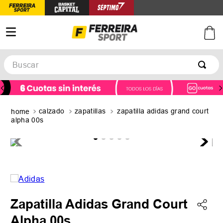
Buscar
TÉRMINOS MÁS BUSCADOS
1
.
botines
calzado
zapatillas
zapatilla adidas grand court
2
.
zapatillas
alpha 00s
3
.
basquet
4
.
zapatillas mujer
5
.
zapatillas adidas
Zapatilla Adidas Grand Court
Alpha 00s