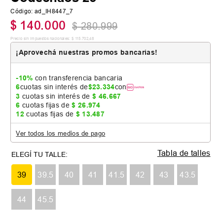
Código
:
ad_IH8447_7
$
140
.
000
$
280
.
999
Precio sin impuestos nacionales:
$
115
.
702
,
48
¡Aprovechá nuestras promos bancarias!
-10%
con transferencia bancaria
6
cuotas sin interés de
$
23
.
334
con
3
cuotas sin interés de
$
46
.
667
6
cuotas fijas de
$
26
.
974
12
cuotas fijas de
$
13
.
487
Ver todos los medios de pago
Tabla de talles
39
39.5
40
41
41.5
42
43
43.5
44
45.5