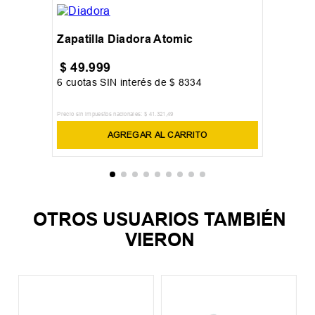
Zapatilla Diadora Atomic
$
49
.
999
6
cuotas SIN interés de
$
8334
Precio sin impuestos nacionales:
$
41
.
321
,
49
AGREGAR AL CARRITO
OTROS USUARIOS TAMBIÉN
VIERON