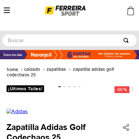
Buscar
TÉRMINOS MÁS BUSCADOS
1
.
botines
calzado
zapatillas
zapatilla adidas golf
2
.
basquet
codechaos 25
3
.
zapatillas mujer
¡Últimos Talles!
-
50 %
4
.
zapatillas adidas
5
.
medias
Zapatilla Adidas Golf
Codechaos 25