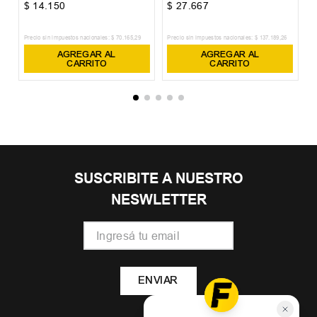
$
14
.
150
$
27
.
667
$
Precio sin impuestos nacionales:
$
70
.
165
,
29
Precio sin impuestos nacionales:
$
137
.
189
,
26
Pr
AGREGAR AL
AGREGAR AL
CARRITO
CARRITO
SUSCRIBITE A NUESTRO
NESWLETTER
ENVIAR