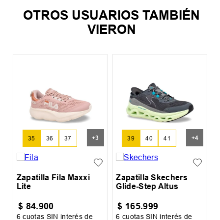
OTROS USUARIOS TAMBIÉN
VIERON
Z
I
+
3
+
4
35
36
37
39
40
41
Zapatilla Fila Maxxi
Zapatilla Skechers
Lite
Glide-Step Altus
$
84
.
900
$
165
.
999
6
cuotas SIN interés de
6
cuotas SIN interés de
6