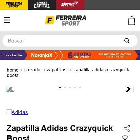
Buscar
TÉRMINOS MÁS BUSCADOS
1
.
botines
calzado
zapatillas
zapatilla adidas crazyquick
2
.
basquet
boost
3
.
zapatillas mujer
4
.
zapatillas adidas
5
.
medias
Zapatilla Adidas Crazyquick
Boost