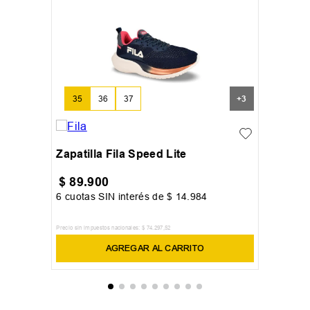
35
36
37
+
3
Zapatilla Fila Speed Lite
$
89
.
900
6
cuotas SIN interés de
$
14
.
984
Precio sin impuestos nacionales:
$
74
.
297
,
52
AGREGAR AL CARRITO