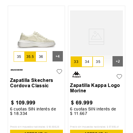
Z
S
+
4
35
35.5
36
+
2
33
34
35
36
37
Zapatilla Skechers
Zapatilla Kappa Logo
Cordova Classic
Morine
$
109
.
999
$
69
.
999
6
cuotas SIN interés de
6
cuotas SIN interés de
6
$
18
.
334
$
11
.
667
$
Precio sin impuestos nacionales:
$
90
.
908
,
26
Precio sin impuestos nacionales:
$
57
.
850
,
41
Pr