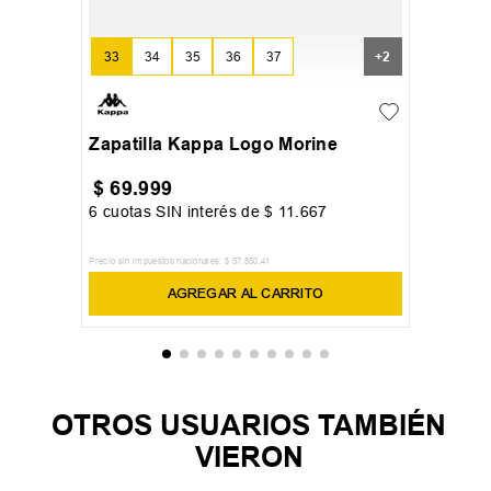
33
34
35
36
37
+
2
Zapatilla Kappa Logo Morine
$
69
.
999
6
cuotas SIN interés de
$
11
.
667
Precio sin impuestos nacionales:
$
57
.
850
,
41
AGREGAR AL CARRITO
OTROS USUARIOS TAMBIÉN
VIERON