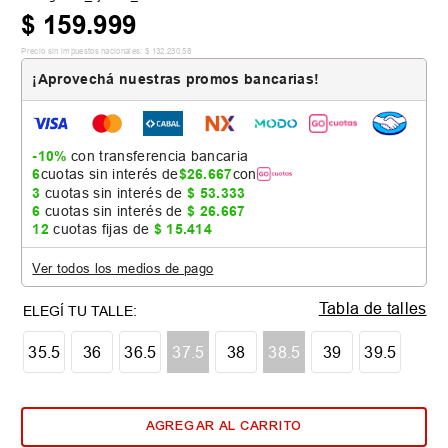
$
159
.
999
Precio sin impuestos nacionales:
$
132
.
230
,
58
¡Aprovechá nuestras promos bancarias!
-10%
con transferencia bancaria
6
cuotas sin interés de
$
26
.
667
con
3
cuotas sin interés de
$
53
.
333
6
cuotas sin interés de
$
26
.
667
12
cuotas fijas de
$
15
.
414
Ver todos los medios de pago
Tabla de talles
35.5
36
36.5
37.5
38
38.5
39
39.5
AGREGAR AL CARRITO