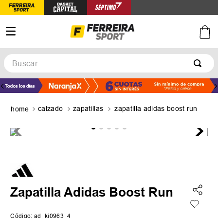
Buscar
TÉRMINOS MÁS BUSCADOS
1
.
botines
calzado
zapatillas
zapatilla adidas boost run
2
.
zapatillas
3
.
basquet
4
.
zapatillas mujer
5
.
zapatillas adidas
Zapatilla Adidas Boost Run
Código
:
ad_kj0963_4