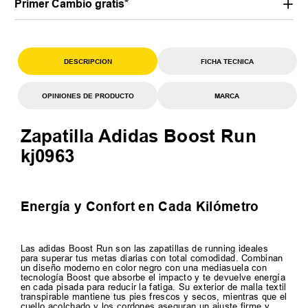
Primer Cambio gratis*
DESCRIPCION
FICHA TECNICA
OPINIONES DE PRODUCTO
MARCA
Zapatilla Adidas Boost Run
kj0963
Energía y Confort en Cada Kilómetro
Las adidas Boost Run son las zapatillas de running ideales
para superar tus metas diarias con total comodidad. Combinan
un diseño moderno en color negro con una mediasuela con
tecnología Boost que absorbe el impacto y te devuelve energía
en cada pisada para reducir la fatiga. Su exterior de malla textil
transpirable mantiene tus pies frescos y secos, mientras que el
cuello acolchado y los cordones aseguran un ajuste firme y