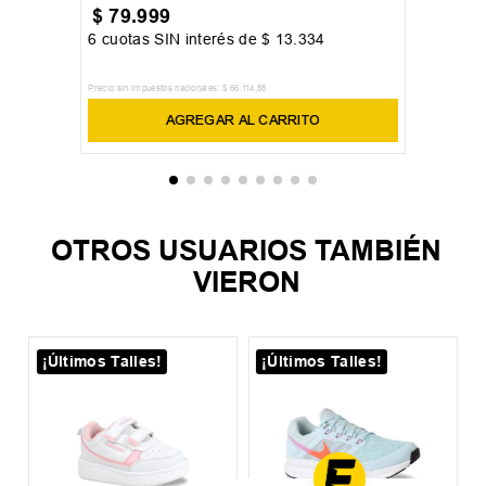
35
36
37
+
8
Zapatilla Kappa Logo Martin
$
79
.
999
6
cuotas SIN interés de
$
13
.
334
Precio sin impuestos nacionales:
$
66
.
114
,
88
AGREGAR AL CARRITO