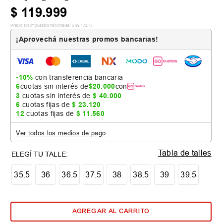
$
119
.
999
Precio sin impuestos nacionales:
$
99
.
172
,
73
¡Aprovechá nuestras promos bancarias!
-10%
con transferencia bancaria
6
cuotas sin interés de
$
20
.
000
con
3
cuotas sin interés de
$
40
.
000
6
cuotas fijas de
$
23
.
120
12
cuotas fijas de
$
11
.
560
Ver todos los medios de pago
Tabla de talles
35.5
36
36.5
37.5
38
38.5
39
39.5
AGREGAR AL CARRITO