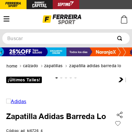
Buscar
TÉRMINOS MÁS BUSCADOS
1
.
botines
calzado
zapatillas
zapatilla adidas barreda lo
2
.
zapatillas
3
.
basquet
¡Últimos Talles!
4
.
zapatillas mujer
5
.
zapatillas adidas
Zapatilla Adidas Barreda Lo
Código
:
ad_ki6726_4