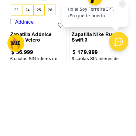
OTROS USUARIOS TAMBIÉN
VIERON
¡Últimos Talles!
¡Últimos Talles!
Z
23
24
25
26
35.5
36
37
27
28
29
Zapatilla Addnice
Zapatilla Nike Run
Skate Velcro
Swift 3
$
56
.
999
$
179
.
999
6
cuotas SIN interés de
6
cuotas SIN interés de
6