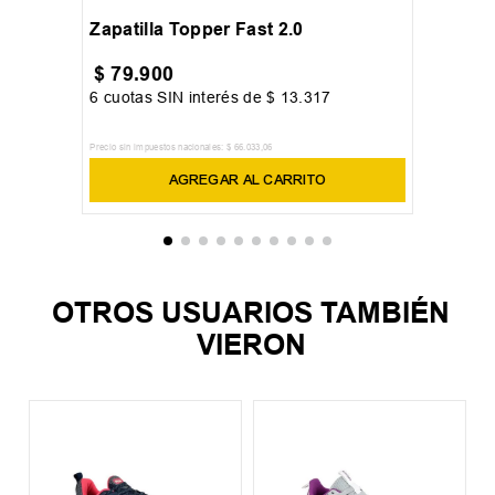
Zapatilla Topper Fast 2.0
$
79
.
900
6
cuotas SIN interés de
$
13
.
317
Precio sin impuestos nacionales:
$
66
.
033
,
06
AGREGAR AL CARRITO
OTROS USUARIOS TAMBIÉN
VIERON