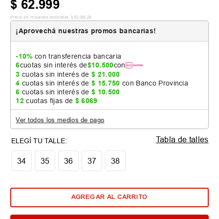
$
62
.
999
Precio sin impuestos nacionales:
$
52
.
065
,
29
¡Aprovechá nuestras promos bancarias!
-10%
con transferencia bancaria
6
cuotas sin interés de
$
10
.
500
con
3
cuotas sin interés de
$
21
.
000
4
cuotas sin interés de
$
15
.
750
con Banco Provincia
6
cuotas sin interés de
$
10
.
500
12
cuotas fijas de
$
6069
Ver todos los medios de pago
Tabla de talles
34
35
36
37
38
AGREGAR AL CARRITO