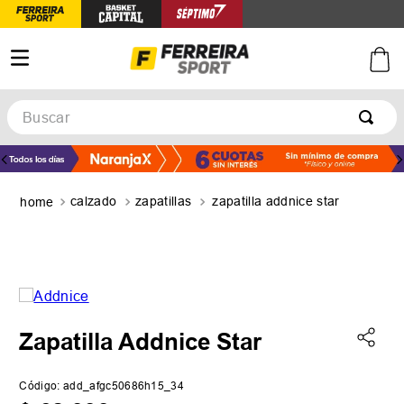
Buscar
TÉRMINOS MÁS BUSCADOS
1
.
botines
calzado
zapatillas
zapatilla addnice star
2
.
zapatillas
3
.
basquet
4
.
zapatillas mujer
5
.
zapatillas adidas
Zapatilla Addnice Star
Código
:
add_afgc50686h15_34