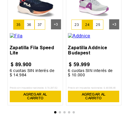
Z
L
+
3
+
3
35
36
37
23
24
25
Zapatilla Fila Speed
Zapatilla Addnice
Lite
Budapest
$
89
.
900
$
59
.
999
6
cuotas SIN interés de
6
cuotas SIN interés de
6
$
14
.
984
$
10
.
000
$
Precio sin impuestos nacionales:
$
74
.
297
,
52
Precio sin impuestos nacionales:
$
49
.
585
,
95
Pr
AGREGAR AL
AGREGAR AL
CARRITO
CARRITO