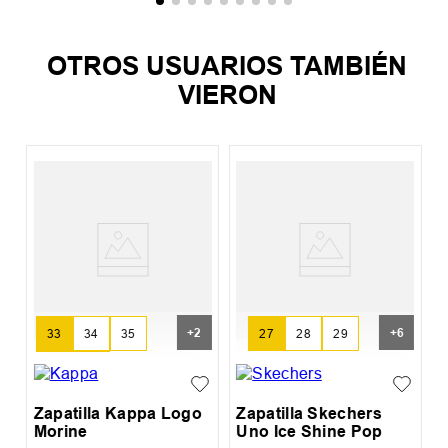
OTROS USUARIOS TAMBIÉN
VIERON
Z
S
+
2
+
6
33
34
35
27
28
29
36
37
Zapatilla Kappa Logo
Zapatilla Skechers
Morine
Uno Ice Shine Pop