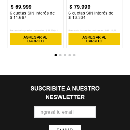
$
69
.
999
$
79
.
999
6
cuotas SIN interés de
6
cuotas SIN interés de
6
$
11
.
667
$
13
.
334
$
Precio sin impuestos nacionales:
$
57
.
850
,
41
Precio sin impuestos nacionales:
$
66
.
114
,
88
Pr
AGREGAR AL
AGREGAR AL
CARRITO
CARRITO
SUSCRIBITE A NUESTRO
NESWLETTER