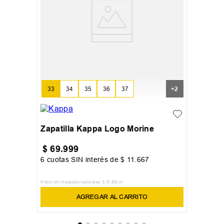
33
34
35
36
37
+
2
Zapatilla Kappa Logo Morine
$
69
.
999
6
cuotas SIN interés de
$
11
.
667
Precio sin impuestos nacionales:
$
57
.
850
,
41
AGREGAR AL CARRITO