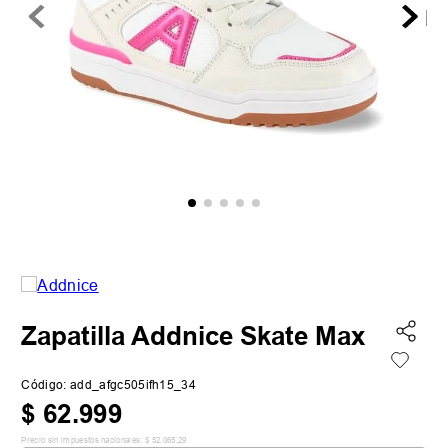
Zapatilla Addnice Skate Max
Código
:
add_afgc505ifh15_34
$
62
.
999
Precio sin impuestos nacionales:
$
52
.
065
,
29