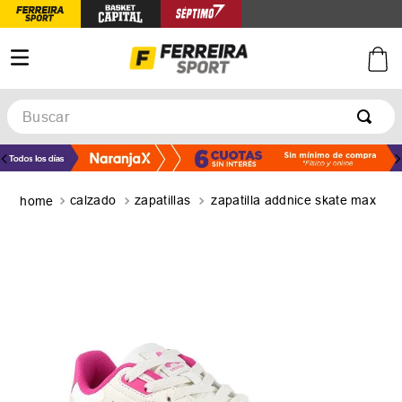
Buscar
TÉRMINOS MÁS BUSCADOS
1
.
botines
calzado
zapatillas
zapatilla addnice skate max
2
.
zapatillas
3
.
basquet
4
.
zapatillas mujer
5
.
zapatillas adidas