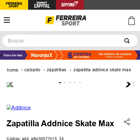
Buscar
TÉRMINOS MÁS BUSCADOS
1
.
botines
calzado
zapatillas
zapatilla addnice skate max
2
.
basquet
3
.
zapatillas mujer
4
.
zapatillas adidas
5
.
medias
Zapatilla Addnice Skate Max
Código
:
add_afgc50577h15_34