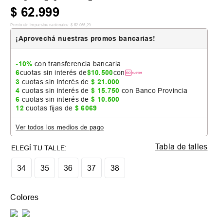
$
62
.
999
Precio sin impuestos nacionales:
$
52
.
065
,
29
¡Aprovechá nuestras promos bancarias!
-10%
con transferencia bancaria
6
cuotas sin interés de
$
10
.
500
con
3
cuotas sin interés de
$
21
.
000
4
cuotas sin interés de
$
15
.
750
con Banco Provincia
6
cuotas sin interés de
$
10
.
500
12
cuotas fijas de
$
6069
Ver todos los medios de pago
Tabla de talles
34
35
36
37
38
Colores