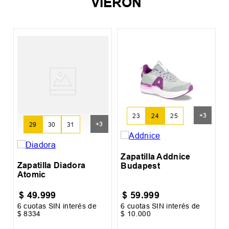
VIERON
Z
G
+
3
23
24
25
+
3
29
30
31
Zapatilla Addnice
Zapatilla Diadora
Budapest
Atomic
$
49
.
999
$
59
.
999
6
cuotas SIN interés de
6
cuotas SIN interés de
6
$
8334
$
10
.
000
$