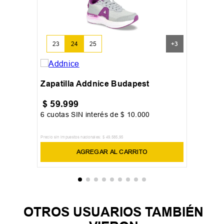
23
24
25
+
3
Zapatilla Addnice Budapest
$
59
.
999
6
cuotas SIN interés de
$
10
.
000
Precio sin impuestos nacionales:
$
49
.
585
,
95
AGREGAR AL CARRITO
OTROS USUARIOS TAMBIÉN