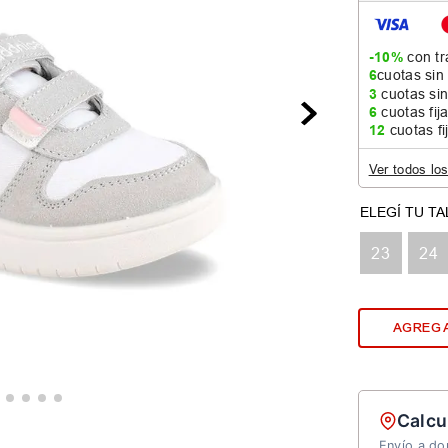
-10%
con tr
6
cuotas sin
3
cuotas sin
6
cuotas fij
12
cuotas fi
Ver todos lo
23
24
AGREGA
Calcu
Envío a dom