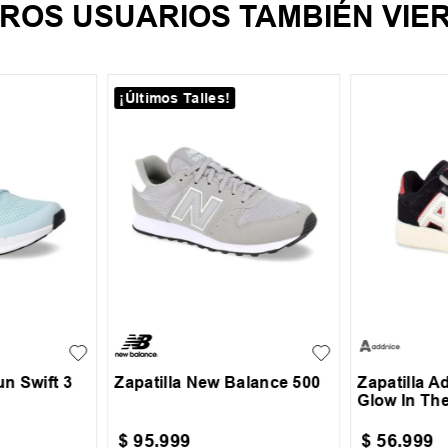
ROS USUARIOS TAMBIÉN VIE
¡Últimos Talles!
39
39.5
40.5
41
41.5
23
24
7.5
38
42
43
43.5
44
44.5
27
45.5
46.5
un Swift 3
Zapatilla New Balance 500
Zapatilla A
Glow In Th
$
95
.
999
$
56
.
999