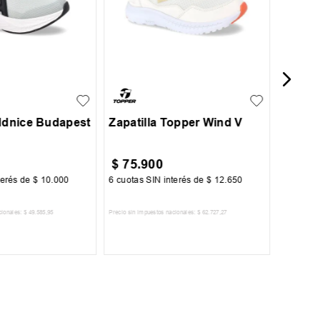
32
33
35
36
37
38
39
+
2
36
40
Addnice Budapest
Zapatilla Topper Wind V
$
75
.
900
$
45
.
terés de
$
10
.
000
6
cuotas SIN interés de
$
12
.
650
6
cuotas 
cionales:
$
49
.
585
,
95
Precio sin impuestos nacionales:
$
62
.
727
,
27
Precio sin im
R AL CARRITO
AGREGAR AL CARRITO
A