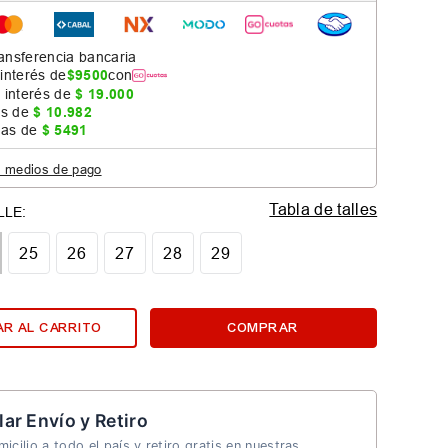
ansferencia bancaria
 interés de
$
9500
con
 interés de
$
19
.
000
as de
$
10
.
982
jas de
$
5491
s medios de pago
Tabla de talles
25
26
27
28
29
R AL CARRITO
COMPRAR
lar Envío y Retiro
icilio a todo el país y retiro gratis en nuestras