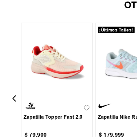
OT
¡Últimos Talles!
29
34
o
amingo
35
36
37
38
35.5
36
37
3
+
1
39
40
Zapatilla Topper Fast 2.0
Zapatilla Nike R
$
79
.
900
$
179
.
999