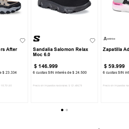
42
30
31
+
2
39.5
40
41
41.5
42
34
35
rs After
Sandalia Salomon Relax
Zapatilla 
Moc 6.0
$
146
.
999
$
59
.
999
de
$
23
.
334
6
cuotas SIN interés de
$
24
.
500
6
cuotas SIN in
115
.
701
,
65
Precio sin impuestos nacionales:
$
121
.
486
,
78
Precio sin impuestos na
CARRITO
AGREGAR AL CARRITO
AGREGA