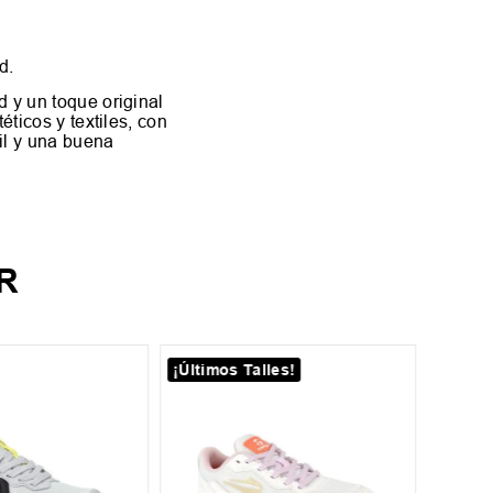
d.
d y un toque original
éticos y textiles, con
til y una buena
R
¡Últimos Talles!
30
35
Zapati