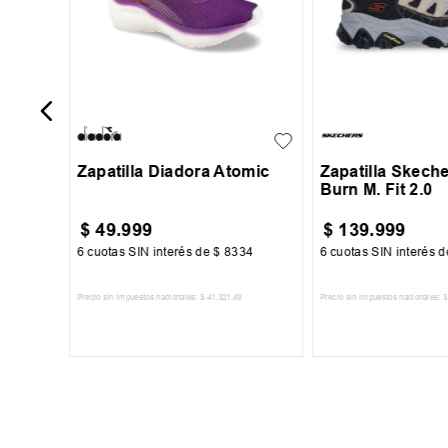
29
30
31
32
39
40
41
+
1
33
34
43
44
45
Zapatilla Diadora Atomic
Zapatilla Skeche
Burn M. Fit 2.0
$
49
.
999
$
139
.
999
67
6
cuotas SIN interés de
$
8334
6
cuotas SIN interés 
Precio sin impuestos nacionales:
$
41
.
321
,
49
Precio sin impuestos nacionales:
$
TO
AGREGAR AL CARRITO
AGREGAR AL 