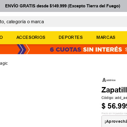
ENVÍO GRATIS desde $149.999 (Excepto Tierra del Fuego)
 categoría o marca
ÉRMINOS MÁS BUSCADOS
ÑO
ACCESORIOS
DEPORTES
MARCAS
botines
zapatillas
basquet
magic
zapatillas mujer
zapatillas adidas
Zapatil
Código
:
add_ae
$
56
.
99
Precio sin impuestos na
¡Aprovechá