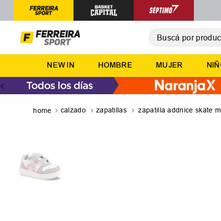
Buscá por producto,
T
NEW IN
HOMBRE
MUJER
NI
1
.
2
.
3
.
calzado
zapatillas
zapatilla addnice skate 
4
.
5
.