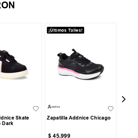
RON
¡Últimos Talles!
¡Últim
39
44
Zapati
2.0
25
26
30
31
32
33
34
+
1
35
36
ddnice Skate
Zapatilla Addnice Chicago
e Dark
$
45
.
999
$
129