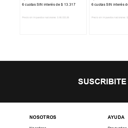
17
6
cuotas SIN interés de
$
13
.
317
6
cuotas SIN interés 
Precio sin impuestos nacionales:
$
66
.
033
,
06
Precio sin impuestos nacionales:
$
TO
AGREGAR AL CARRITO
AGREGAR AL 
SUSCRIBITE
NOSOTROS
AYUDA