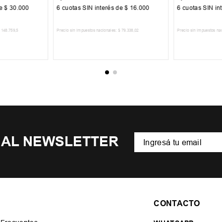
de
$
30
.
000
6
cuotas SIN interés de
$
16
.
000
6
cuotas SIN in
148
.
759
,
5
Precio sin impuestos nacionales:
$
79
.
338
,
02
Precio sin impuestos na
CARRITO
AGREGAR AL CARRITO
AGREGA
 AL NEWSLETTER
CONTACTO