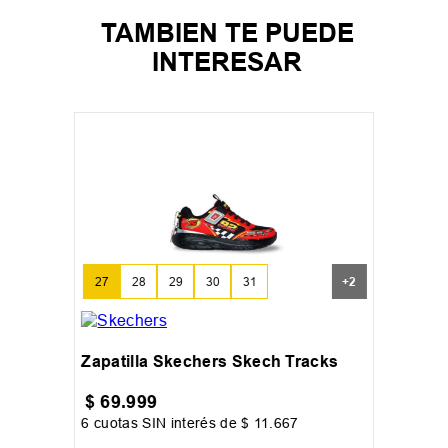
TAMBIEN TE PUEDE
INTERESAR
27
28
29
30
31
+
2
Zapatilla Skechers Skech Tracks
$
69
.
999
6
cuotas SIN interés de
$
11
.
667