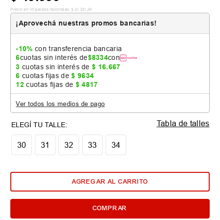
Precio sin impuestos nacionales:
$
41
.
321
,
49
¡Aprovechá nuestras promos bancarias!
-10%
con transferencia bancaria
6
cuotas sin interés de
$
8334
con
3
cuotas sin interés de
$
16
.
667
6
cuotas fijas de
$
9634
12
cuotas fijas de
$
4817
Ver todos los medios de pago
Tabla de talles
30
31
32
33
34
AGREGAR AL CARRITO
COMPRAR