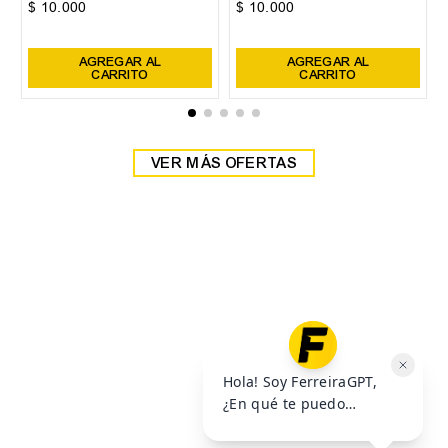
38
39
Zapatilla Head Detroit
Zapatilla Head Detroit
$
59
.
999
$
59
.
999
$
69
.
999
$
69
.
999
6
cuotas SIN interés de
6
cuotas SIN interés de
$
10
.
000
$
10
.
000
Precio sin impuestos nacionales:
$
49
.
585
,
95
Precio sin impuestos nacionales:
$
49
.
585
,
95
AGREGAR AL
AGREGAR AL
CARRITO
CARRITO
VER MÁS OFERTAS