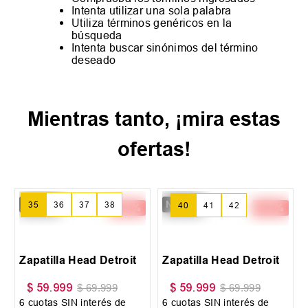
Intenta utilizar una sola palabra
Utiliza términos genéricos en la
búsqueda
Intenta buscar sinónimos del término
deseado
Mientras tanto, ¡mira estas
ofertas!
New IN
New IN
-
14 %
-
14 %
35
36
37
+
2
40
41
42
+
3