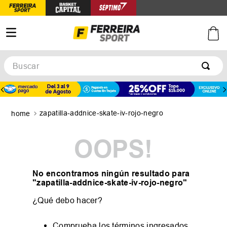
Buscar
TÉRMINOS MÁS BUSCADOS
1
.
botines
zapatilla-addnice-skate-iv-rojo-negro
2
.
zapatillas
3
.
basquet
OOPS!
4
.
zapatillas mujer
5
.
zapatillas adidas
No encontramos ningún resultado para
"
zapatilla-addnice-skate-iv-rojo-negro
"
¿Qué debo hacer?
Comprueba los términos ingresados